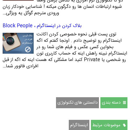
دو تا تکنولوژی نرم افزاری به تکامل برسن واقعا
شیوه ارتباطات انسان ها رو دگرگون میکنه ! شناسایی خودکار زبان
ورودی مترجم گوگل یه ویژگی…
بلاک کردن در اینستاگرام ، Block People
توی پست قبلی نحوه خصوصی کردن اکانت
اینستاگرام رو توضیح دادم . اونجا گفتم که اگه
بخواین کسی عکس و فیلم های شما رو در
اینستاگرام نبینه راهش اینه که حساب کاربری تون
رو شخصی یا Private کنید اما مشکلی که هست اینه که اگه از قبل
افرادی فالوور شما…
دسته بندی
دانستنی های تکنولوژی
موضوعات مرتبط
اینستاگرام