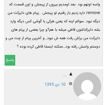
واسه اونهم بود. بعد اومدیم بیرون از پیجش و اون قسمت که
remove داره زدیم باز رفتیم تو پیجش ..پیام های دایرکت من
دیگه نبود..سوالم اینه که یعنی هرکی با گوشی کس دیگه وارد
بشه دایرکتاشون قاطی میشه با هم?و چرا بعضی از پیام های
دایرکت من براش رفت همه ش نبود…و آخرین پیام از چت من و
دوستم واسش رفته بود…ممکنه اینستا قاطی کرده بوده ؟
پاسخ
....
10 دی 1395