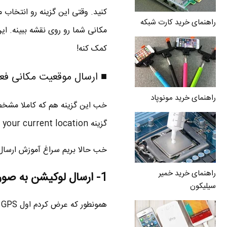
کنید. وقتی این گزینه رو انتخاب
راهنمای خرید کارت شبکه
مکانی شما رو روی نقشه ببینه. ای
کمک کنه!
■ ارسال موقعیت مکانی فعلی our current location
راهنمای خرید مونوپاد
خب این گزینه هم که کاملا مشخصه 
گزینه Send your current location میتونید لوکیشن فعلی تون رو برای مخاطب بفرستین.
خب حالا بریم سراغ آموزش ارسال
راهنمای خرید خمیر
1- ارسال لوکیشن به صورت لحظه ای یا Share live location
سیلیکون
همونطور که عرض کردم اول GPS گوشی رو روشن کنید بعد :