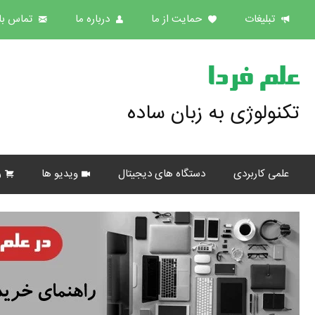
تبلیغات
حمایت از ما
درباره ما
تماس با 
علم فردا
تکنولوژی به زبان ساده
علمی کاربردی
دستگاه های دیجیتال
ویدیو ها
ر