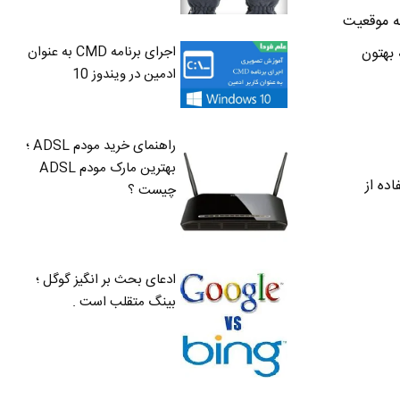
ه موقعیت
اجرای برنامه CMD به عنوان
 بهتون
ادمین در ویندوز 10
راهنمای خرید مودم ADSL ؛
بهترین مارک مودم ADSL
ده از
چیست ؟
ادعای بحث بر انگیز گوگل ؛
بینگ متقلب است .