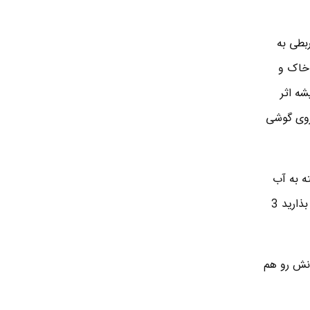
بطی به
 خاک و
شه اثر
روی گوشی
ه به آب
لیمو ترش روی سطح فلز مس بکشین . راه دوم هم اینه که فلز مس سبز شده رو توی آب جوش بندازین و بذارید 3
نش رو هم