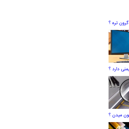
 گرون تره ؟
منی دارد ؟