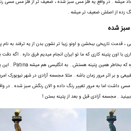
د میشه . در واقع یه فلز مس سبز شده ، ضعیف تر از فلز مس مسی ر
گ زده از اصلش ضعیف تر میشه .
سبز شده
 قدمت تاریخی ببخشن و اونو زیبا تر نشون بدن از یه ترفند به نام پت
اری با اون پتینه کاری که ما تو ایران انجام میدیم فرق داره . اگه دقت 
بعضی از مجسمه های فلزی ، سبزه که بخاطر همی
ی و بر اثر مرور زمان باشه . مثلا مجسمه آزادی در شهر نیویورک امریکا
ی داشت اما به مرور تغییر رنگ داده و الان رنگش سبز شده . در واق
ینید . مجسمه آزادی قبل و بعد از پتینه بستن !