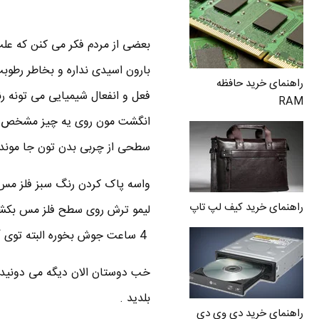
بعضی از مردم فکر می کنن که عل
بارون اسیدی نداره و بخاطر رطوب
راهنمای خرید حافظه
فعل و انفعال شیمیایی می تونه رن
RAM
انگشت مون روی یه چیز مشخص بشه
سطحی از چربی بدن تون جا مونده 
واسه پاک کردن رنگ سبز فلز مس دو
راهنمای خرید کیف لپ تاپ
4 ساعت جوش بخوره البته توی آب جوش باید اندازه یه قاشق سرکه هم بریزین .
خب دوستان الان دیگه می دونید 
بلدید .
راهنمای خرید دی وی دی