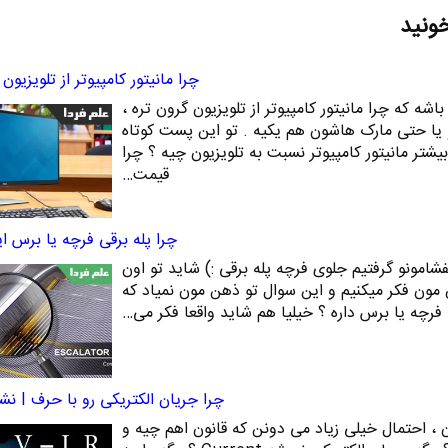
خونید
چرا مانیتور کامپیوتر از تلویزیون
ه که چرا مانیتور کامپیوتر از تلویزیون گرون تره ،
و یا حتی مارک هاشون هم یکیه . تو این پست کوتاه
شتر مانیتور کامپیوتر نسبت به تلویزیون چیه ؟ چرا
قیمت…
چرا پله برقی فرچه یا برس ای
فشامونو گرفتیم جلوی فرچه پله برقی :) شاید تو اون
ون فکر میکنیم و این سوال تو ذهن مون نمیاد که
فرچه یا برس داره ؟ خیلیا هم شاید واقعا فکر می…
چرا جریان الکتریکی رو با حرف I نشون میدن ؟
 ، احتمال خیلی زیاد می دونن که قانون اهم چیه و