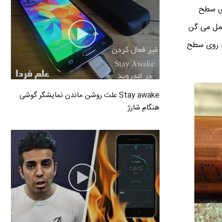
ای سطح
عمل می گن
ه ای که روی سطح
Stay awake علت روشن ماندن نمایشگر گوشی
هنگام شارژ