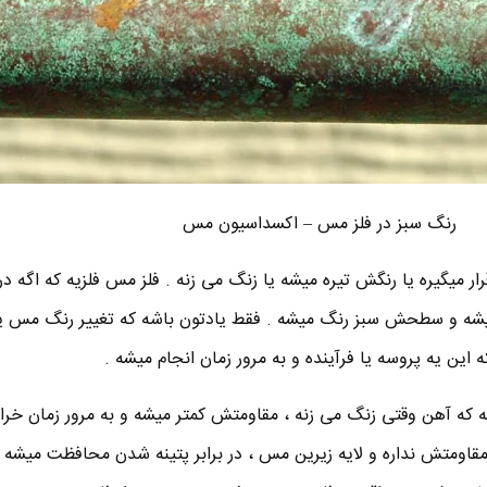
رنگ سبز در فلز مس – اکسداسیون مس
ار میگیره یا رنگش تیره میشه یا زنگ می زنه . فلز مس فلزیه که اگه 
 میشه و سطحش سبز رنگ میشه . فقط یادتون باشه که تغییر رنگ مس ی
 این یه پروسه یا فرآینده و به مرور زمان انجام میشه .
ینه که آهن وقتی زنگ می زنه ، مقاومتش کمتر میشه و به مرور زمان خر
 مقاومتش نداره و لایه زیرین مس ، در برابر پتینه شدن محافظت میشه 