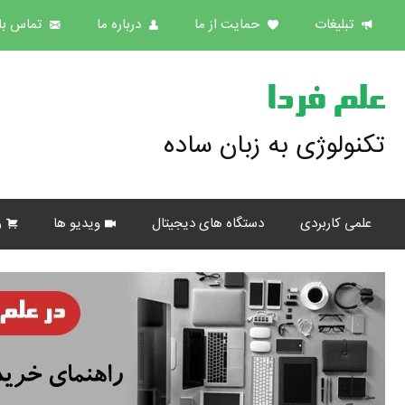
تبلیغات
حمایت از ما
درباره ما
تماس با 
علم فردا
تکنولوژی به زبان ساده
علمی کاربردی
دستگاه های دیجیتال
ویدیو ها
ر