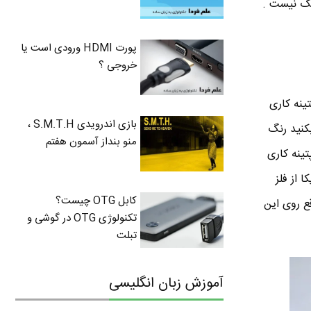
نگ نیست .
پورت HDMI ورودی است یا
خروجی ؟
ینه کاری
بازی اندرویدی S.M.T.H ،
بکنید رنگ
منو بنداز آسمون هفتم
ن پتینه هستش . به انگلیسی هم میشه Patina . این پتینه کاری
 از فلز
کابل OTG چیست؟
ع روی این
تکنولوژی OTG در گوشی و
تبلت
آموزش زبان انگلیسی