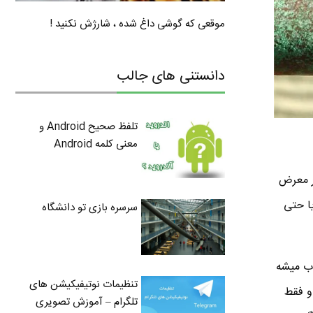
موقعی که گوشی داغ شده ، شارژش نکنید !
دانستنی های جالب
تلفظ صحیح Android و
معنی کلمه Android
در معرض
ا حتی
سرسره بازی تو دانشگاه
اب میشه
تنظیمات نوتیفیکیشن های
و فقط
تلگرام – آموزش تصویری