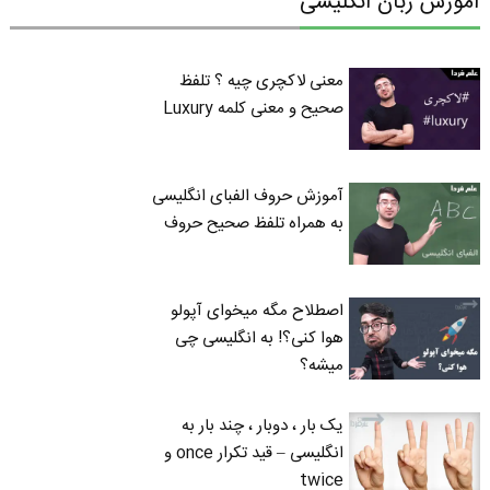
آموزش زبان انگلیسی
معنی لاکچری چیه ؟ تلفظ
صحیح و معنی کلمه Luxury
آموزش حروف الفبای انگلیسی
به همراه تلفظ صحیح حروف
اصطلاح مگه میخوای آپولو
هوا کنی؟! به انگلیسی چی
میشه؟
یک بار ، دوبار ، چند بار به
انگلیسی – قید تکرار once و
twice