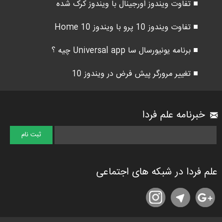
■ تفاوت ویندوز اورجینال با ویندوز کرک شده
■ تفاوت ویندوز 10 پرو با ویندوز 10 Home
■ برنامه یونیورسال سا Universal app چیه ؟
■ تغییر مرورگر پیش فرض در ویندوز 10
خبرنامه علم فردا
علم فردا در شبکه های اجتماعی