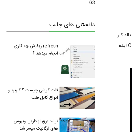
G3
دانستنی های جالب
ه که با چندین سنسور و یه مادربورد و پردازنده مرکزی و البته به کمک ۴ تا باله کار
میکنه . محققین می گن که از حرکت یه نوع ماهی به نام ماهی ده باله یا سپیداج به انگلیسی Cuttlefish ایده
refresh ریفرش چه کاری
انجام میدهد ؟
فلت گوشی چیست ؟ کاربرد و
انواع کابل فلت
تولید برق از طریق ویروس
های ارگانیک میسر شد