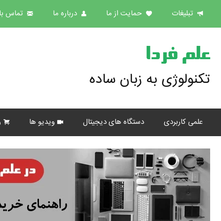
تبلیغات
حمایت از ما
درباره ما
تماس با 
علم فردا
تکنولوژی به زبان ساده
علمی کاربردی
دستگاه های دیجیتال
ویدیو ها
ر