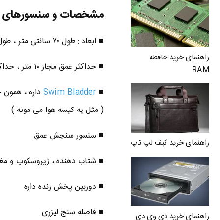
مشخصات و سنسورهای ربات 
■ ابعاد : طول ۷۰ سانتی متر ، طول باله ها از اینور تا اون ور ۱۰۰ سانت یا ۱ متر و وزن ۲۲.۷ کیلو
راهنمای خرید حافظه
■ حداکثر عمق مجاز ۱۰ متر ، حداکثر سرعت ۱.۸ کیلومتر در ساعت ، یک ساعت و نیم می تونه حرکت کنه .
RAM
■
Swim Bladder
داره ، همون 
( مثل یه کیسه هوا می مونه )
■ سنسور سنجش عمق
راهنمای خرید کیف لپ تاپ
■ شتاب دهنده ، ژیروسکوپ و مغ
■ دوربین پخش زنده داره
■ فاصله سنج لیزری
راهنمای خرید دی وی دی