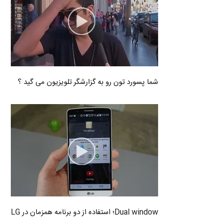
شما پسورد تون رو به گزارشگر تلویزیون می گید ؟
Dual window؛ استفاده از دو برنامه همزمان در LG