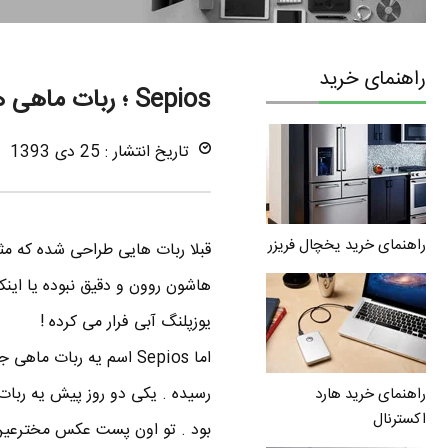
راهنمای خرید
Sepios ؛ ربات ماهی هوشمند با چهار باله
تاریخ انتشار : 25 دی 1393
راهنمای خرید یخچال فریزر
قبلا ربات هایی طراحی شده که مث
هاشون روون و دقیق نبوده یا این
یوزپلنگ آبی فرار می کرده !
اما Sepios اسم یه ربات ماهی جالبه که توسط محققان در دانشگاه زوریخ سوئیس
رسیده . یکی دو روز پیش یه رب
راهنمای خرید هارد
اکسترنال