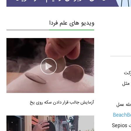
ویدیو های علم فردا
رکت
 مثل
آزمایش جالب قرار دادن سکه روی یخ
له عمل
بود . تو اون پست عکس مخترعین رو گذاشتم و دیدید که چندتا جوون بودن یا بهتره بگیم نوجوون . ربات Sepios