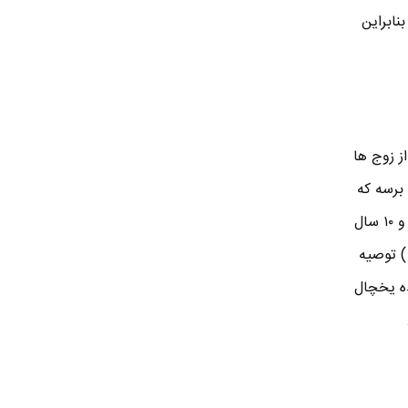
بنابراین
ز زوج ها
اندازه ای برسه که
روی مقدار غذای مصرفی تون تاثیر بذاره . بنابراین شما می تونید یه یخچال فریزر حداکثر ۲۲ فوت بخرید و ۱۰ سال
ده هایی که یک یا دو تا فرزند کوچولو دارن ( زیر 10 سال ) توصیه
ده یخچال