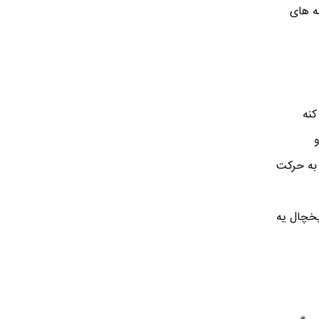
ه های
کنه
ل شده : Compressor , Evaporator , Condenser و
ل به حرکت
 یخچال یه