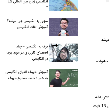
انگلیسی زبان بین المللی شد
؟
مجوز به انگلیسی چی میشه؟
آموزش لغات انگلیسی
یشه .
برف به انگلیسی – چند
اصطلاح کاربردی در مورد برف
در انگلیسی
ه اما در خانواده
آموزش حروف الفبای انگلیسی
به همراه تلفظ صحیح حروف
 بیشتر باشه
خب طبیعتا مقدار خوارکی های بیشتری هم باید نگهداری بشن . بهتره یخچال فریزر یه خانواد بزرگ حداقل 18 فوت