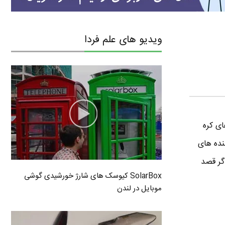
ویدیو های علم فردا
ای کره
نده های
گر قصد
SolarBox کیوسک های شارژ خورشیدی گوشی
موبایل در لندن