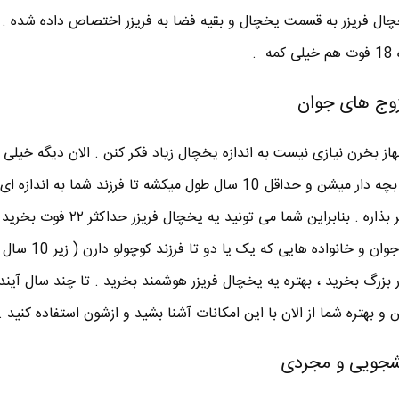
صد فضای یخچال فریزر به قسمت یخچال و بقیه فضا به فریزر اختصاص داده شده . 
زوج های جوان
 بخرن نیازی نیست به اندازه یخچال زیاد فکر کنن . الان دیگه خیلی ا
حداقل ۲ سال بعد از ازدواج شون بچه دار میشن و حداقل 10 سال طول میکشه تا فرزند شما به 
دیگه عوضش کنید . به زوج های جوان و خانوا
ر بزرگ بخرید ، بهتره یه یخچال فریزر هوشمند بخرید . تا چند سال آین
بهتره شما از الان با این امکانات آشنا بشید و ازشون استفاده کنید .
نشجویی و مجردی