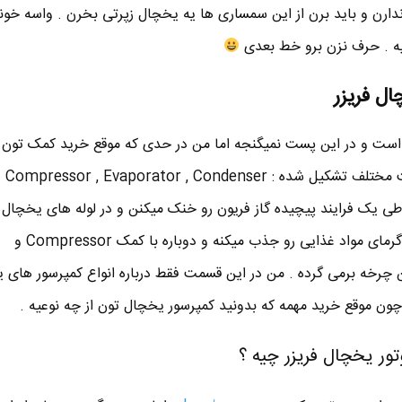
ارن و باید برن از این سمساری ها یه یخچال زپرتی بخرن . واسه خون
ال فریزر
 است و در این پست نمیگنجه اما من در حدی که موقع خرید کمک تون 
توضیح میدم . یخچال از 4 قسمت مختلف تشکی
 قسمت طی یک فرایند پیچیده گاز فریون رو خنک میکنن و در لوله های یخچا
در میارن و به این ترتیب این گاز گرمای مواد غذایی رو جذب میکنه و دوباره با کمک Compressor و
 به این چرخه برمی گرده . من در این قسمت فقط درباره انواع کمپرسور های
ن موقع خرید مهمه که بدونید کمپرسور یخچال تون از چه نوعیه .
تور یخچال فریزر چیه ؟