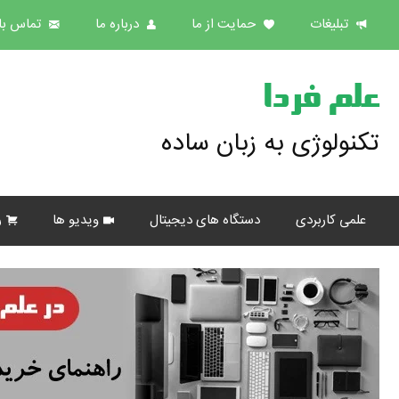
تبلیغات
حمایت از ما
درباره ما
تماس با 
علم فردا
تکنولوژی به زبان ساده
علمی کاربردی
دستگاه های دیجیتال
ویدیو ها
ر