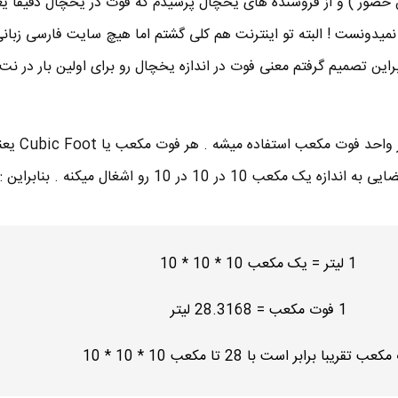
 حضور ) و از فروشنده های یخچال پرسیدم که فوت در یخچال دقیقا ی
میدونست ! البته تو اینترنت هم کلی گشتم اما هیچ سایت فارسی زبانی 
براین تصمیم گرفتم معنی فوت در اندازه یخچال رو برای اولین بار در نت
برای محاسبه اندازه یک یخچال از واحد فوت مکعب استفاده می
به اندازه یک مکعب 10 در 10 در 10 رو اشغال میکنه . بنابراین :
1 لیتر = یک مکعب 10 * 10 * 10
1 فوت مکعب = 28.3168 لیتر