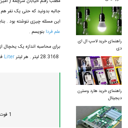
مطلب رفتم خیابان سرچمه ( امین
جالبه بدونید که حتی یک نفر هم ن
این مسئله چیزی ننوشته بود . بنا
علم فردا
بنویسم .
راهنمای خرید لامپ ال ای
دی
28.3168 لیتر . هر لیتر
Liter
فضایی 
راهنمای خرید هارد وسترن
دیجیتال
1 فوت مکعب تقریبا برابر است با 28 تا مکعب 10 * 10 * 10