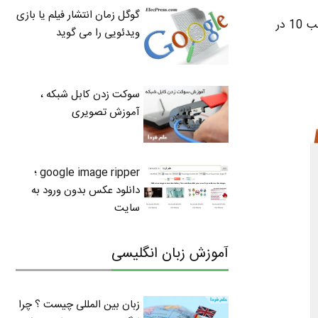
گوگل زمان انتشار فیلم یا بازی
امیدوارم که منظورم رو واضح توضیح داده باشم . بنابراین یه یخچال 12 فوت فضایی به اندازه 336 مکعب 10 در
ویدئویی را می گوید
سوکت زدن کابل شبکه ،
آموزش تصویری
google image ripper ؛
دانلود عکس بدون ورود به
سایت
آموزش زبان انگلیسی
زبان بین المللی چیست ؟ چرا