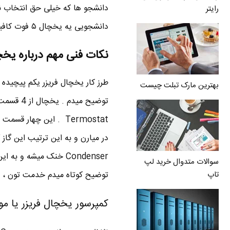
دانشجو ها که خیلی حق انتخاب ند
رایتر
دانشجویی یه یخچال ۵ فوت کافیه . حرف نزن برو خط بعدی
نکات فنی مهم درباره یخچ
طرز کار یخچال فریزر یکم پیچیده
بهترین مارک تبلت چیست
Termostat . این چهار
Condenser خنک میشه و
سوالات متدوال خرید لپ
توضیح کوتاه میدم خدمت تون ، چو
تاپ
کمپرسور یخچال فریزر یا مو