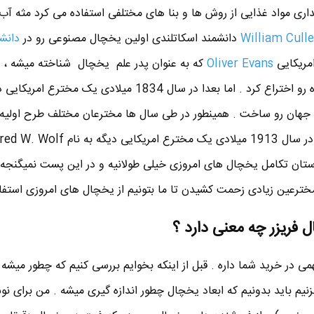
داری مواد غذایی از روش ها و بنا های مختلفی استفاده می کرد مثه آب ا
William Cull
دانشمند اسکاتلندی اولین یخچال مصنوعی رو در
دانش
مریکایی
Oliver Evans
که به عنوان پدر علم یخچال شناخته میشه ، 
1805 سیستم یخچال بخار فشرده رو اختراع کرد . اما بعدا در سال 1834 میلادی یک 
هان رو ساخت . همینطور در طی سال ها مخترعان مختلف طرح اولیه ا
ستان تکامل یخچال های امروزی خیلی طولانیه و در این پست نمیگنجه .
مخترعین زیادی زحمت کشیدن تا ما بتونیم از یخچال های امروزی استفاد
ل فریزر چه معنی دارد ؟
ی در خرید شما داره . قبل از اینکه بخوایم بررسی کنیم که چطور میشه ا
نیم باید بدونیم که ابعاد یخچال چطور اندازه گیری میشه . من برای نو