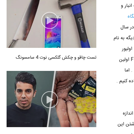
نبار و
گاه
در سال
مخترع امریکایی دیگه به نام
ولیور
تست چاقو و چکش گلکسی نوت 4 سامسونگ
اونس رو تکمیل تر کردن . بلاخره در سال 1913 میلادی یک مخترع امریکایی دیگه به نام Fred W. Wolf اولین
 اما
ه کنیم .
ندازه
شتن این