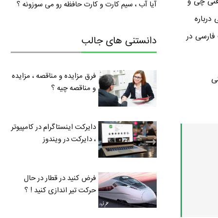
عنی چی و
آیا آب ، سیم کارت و کارت حافظه رو می سوزونه ؟
درباره
 فارسی در
دانستنی های جالب
فرق مزایده و مناقصه ، مزایده
شه . هر فوت مکعب یا Cubic Foot یعنی
و مناقصه چیه ؟
دایرکت اینستاگرام در کامپیوتر
، دایرکت در ویندوز
فرض کنید در قطار در حال
حرکت تیر اندازی کنید ! ؟