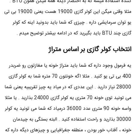
کننده استفاده میشه که به اختصار دیگه همه میگن همون BTU .
مثلا وقتی میگن این کولر گازی 19000 هست یعنی 19000 بی تی
یو توان سرمایشی داره . چیزی که شما باید بدونید اینه که کولر
گازی چند BTU باید بگیرید که در ادامه بیشتر توضیح میدم .
انتخاب کولر گازی بر اساس متراژ
یه فرمول وجود داره که شما باید متراژ خونه یا مغازتون رو ضربدر
400 بی تی یو کنید . مثلا اگه خونتون 70 متره شما به کولر گازی
28000 نیاز دارید . این عددی که در میاد یه چیز تقریبیه یعنی شما
می تونید توی خونه 70 متری یه کولر گازی 24000 بذارید . یا مثلا
واسه خونه 90 متری عدد 36000 درمیاد که شما می تونید یه کولر
30000 بذارید و راحت استفاده کنید . البته بستگی به چیدمان
خونه ، آفتاب خور بودن ، منطقه جغرافیایی و چیزهای دیگه داره که