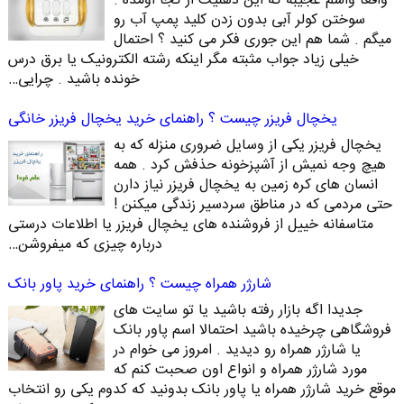
واقعا واسم عجیبه که این ذهنیت از کجا اومده .
سوختن کولر آبی بدون زدن کلید پمپ آب رو
میگم . شما هم این جوری فکر می کنید ؟ احتمال
خیلی زیاد جواب مثبته مگر اینکه رشته الکترونیک یا برق درس
خونده باشید . چرایی…
یخچال فریزر چیست ؟ راهنمای خرید یخچال فریزر خانگی
یخچال فریزر یکی از وسایل ضروری منزله که به
هیچ وجه نمیش از آشپزخونه حذفش کرد . همه
انسان های کره زمین به یخچال فریزر نیاز دارن
حتی مردمی که در مناطق سردسیر زندگی میکنن !
متاسفانه خییل از فروشنده های یخچال فریزر یا اطلاعات درستی
درباره چیزی که میفروشن…
شارژر همراه چیست ؟ راهنمای خرید پاور بانک
جدیدا اگه بازار رفته باشید یا تو سایت های
فروشگاهی چرخیده باشید احتمالا اسم پاور بانک
یا شارژر همراه رو دیدید . امروز می خوام در
مورد شارژر همراه و انواع اون صحبت کنم که
موقع خرید شارژر همراه یا پاور بانک بدونید که کدوم یکی رو انتخاب