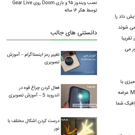
نصب ویندوز ۹۵ و بازی Doom روی Gear Live
توسط هکر ۱۶ ساله
یش داد را
رزولوشن ثابت عرضه می شوند
دانستنی های جالب
 960 * 1440 هستند . یعنی تقریبا
ر می
تغییر رمز اینستاگرام – آموزش
تصویری
رهای رومیزی با
فعال کردن چراغ قوه در
پورت آنالوگ RGB عرضه می شوند اما کامپیوترهای مک (MAC) و لپ تاپ ها با پورت DVI یا Mini DVI عرضه
اندروید 5 – آموزش تصویری
رافیک شما
درست کردن اشکال مختلف با
نور