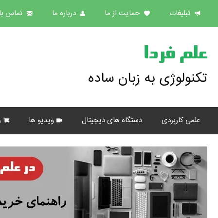
تبلیغات
حمایت از ما
درباره ما
تماس با 
علم فردا
تکنولوژی به زبان ساده
علمی کاربردی
دستگاه های دیجیتال
ویدیو ها
ر