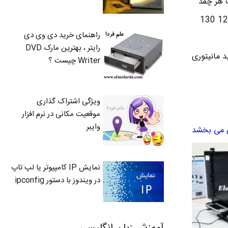
ف هر چقد
پول بدی همونقدر آش می خوری می توان گفت که باید به پول خود هم نگاه کنید . مانیتورهای LCD از 120 130
راهنمای خرید دی وی دی
رایتر ، بهترین مارک DVD
د مانیتوری
Writer چیست ؟
ویژگی اشتراک گذاری
موقعیت مکانی در نرم افزار
وایبر
نمایش IP کامپیوتر یا لپ تاپ
در ویندوز با دستور ipconfig