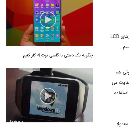
هرچی بیشتر میگذره اندازه مانیتورهای LCD بزرگتر و قیمت آنها ارزانتر می شود . امروزه استفاده از مانیتورهای LCD
سیم…
چگونه یک دستی با گلسی نوت 4 کار کنیم
وتی هم
 کفایت می
استفاده
 19 و 21 اینچ می باشد .مانیتورهای بزرگتر از 22 اینچ معمولا