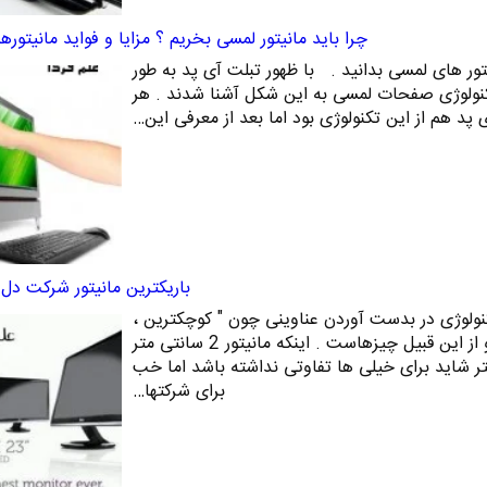
چرا باید مانیتور لمسی بخریم ؟ مزایا و فواید مانیتورهای ch
تور های لمسی بدانید . با ظهور تبلت آی پد به طور
ا تکنولوژی صفحات لمسی به این شکل آشنا شدند . هر
ی پد هم از این تکنولوژی بود اما بعد از معرفی این…
باریکترین مانیتور شرکت دل
ولوژی در بدست آوردن عناوینی چون " کوچکترین ،
باریکترین ، پر سرعت ترین " و از این قبیل چیزهاست . اینکه مانیتور 2 سانتی متر
شد یا 3 سانتی متر شاید برای خیلی ها تفاوتی نداشته باشد اما خب
برای شرکتها…