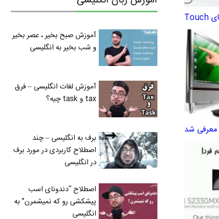
آموزش زبان انگلیسی
Tou
آموزش صبح بخیر ، عصر بخیر
و شب بخیر به انگلیسی
آموزش لغات انگلیسی – فرق
tax و task چیه؟
 معرفی شد
برف به انگلیسی – چند
اصطلاح کاربردی در مورد برف
در انگلیسی
اصطلاح “دندونای اسب
پیشکشی رو که نمیشمرن” به
انگلیسی