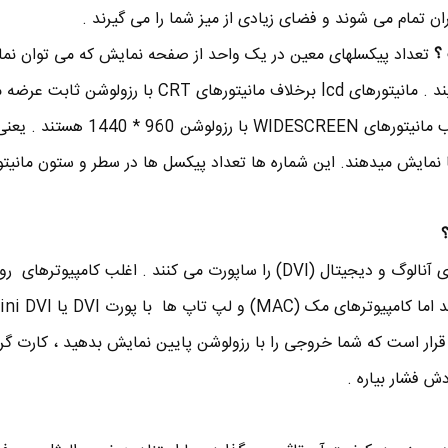
ن تمام می شوند و فضای زیادی از میز شما را می گیرند .
 ؟
تعداد پیکسلهای معین در یک واحد از صفحه نمایش که می توان نما
رزولوشن یا تفکیک پذیری می گویند . مانیتورهای lcd برخلاف مانیتورهای CRT با 
یعنی هر پیکسل ثابت است . اغلب مانیتورهای WIDESCREEN با رزولوشن
نمایش میدهند. این شماره ها تعداد پیکسل ها در سطر و ستون مانیتو
اکثر مانیتورهای LCD هر دو ورودی آنالوگ و دیجیتال (DVI) را ساپورت می کنند . اغلب کامپیوت
 قرار است که شما خروجی را با رزولوشن پایین نمایش بدهید ، کارت گ
ش فشار بیاره .