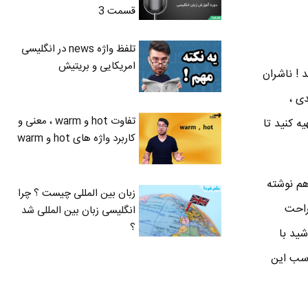
قسمت 3
تلفظ واژه news در انگلیسی
امریکایی و بریتیش
 ! ناشران
ی ،
تفاوت hot و warm ، معنی و
! شما می تونید یه دیکشنری سطح مبتدی ( basic یا elementary ) تهیه کنید تا
کاربرد واژه های hot و warm
هم نوشته
زبان بین المللی چیست ؟ چرا
راحت
انگلیسی زبان بین المللی شد
؟
ید با
اسب این