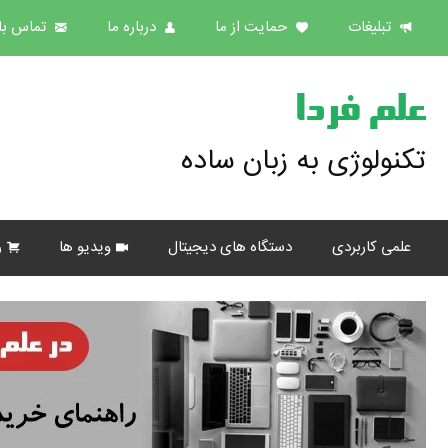
تبلیغات
حمایت از ما
درباره ما
تماس با 
علم فردا
تکنولوژی به زبان ساده
علمی کاربردی
دستگاه های دیجیتال
ویدیو ها
ر