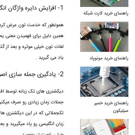
1- افزایش دایره واژگان انگلیسی در مدت کوتاه
راهنمای خرید کارت شبکه
همونطور که خدمت تون عرض کردم د
همین دلیل برای فهمیدن معنی یه و
لغات تون خیلی موثره و بعد از گذ
یاد می گیرید .
راهنمای خرید مونوپاد
2- یادگیری جمله سازی اصولی در انگلیسی
دیکشنری های تک زبانه توسط افراد
جملات زمان زیادی رو صرف میکنن ت
راهنمای خرید خمیر
سیلیکون
تکجملاتی که در این دیکشنری ها 
زبان انگلیسی رو یاد میگیرید و ب
خیلی راحت تر بفهمید .