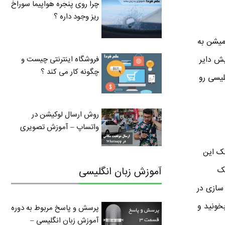
چرا روی پنجره هواپیما سوراخ
ریز وجود داره ؟
میشن به
فروشگاه اینترنتی چیست و
یش دایر
چگونه کار می کند ؟
لیسی رو
روش ارسال لوکیشن در
واتساپ – آموزش تصویری
تک این
آموزش زبان انگلیسی
تک
سازی در
خونید و
پرسش و پاسخ مربوط به دوره
آموزش زبان انگلیسی –