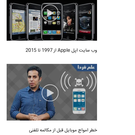
وب سایت اپل Apple از 1997 تا 2015
خطر امواج موبایل قبل از مکالمه تلفنی