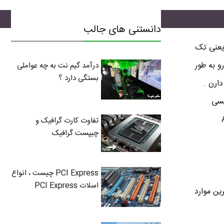
دانستنی های جالب
زبانه است . یعنی تک
و به طور
درآمد گیم نت به چه عواملی
بستگی دارد ؟
ارن .
یسی
Ameri
تفاوت کارت گرافیک و
چیپست گرافیک
PCI Express چیست ، انواع
اسلات PCI Express
ه بحث طولانی نشه من فقط 2 تا از مهم ترین موارد