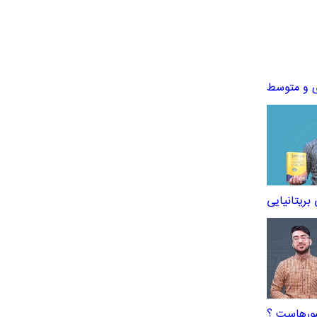
ی و متوسط
بریتانیایی
شورهاست ؟