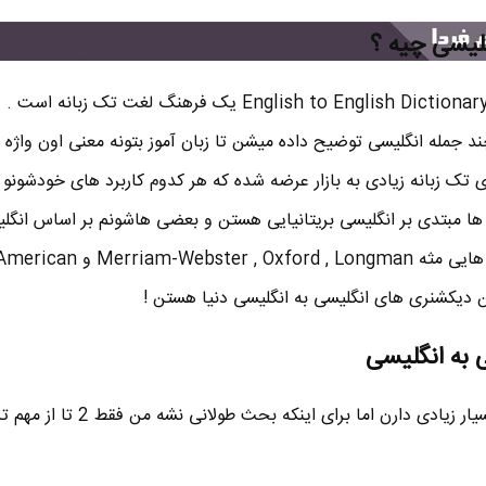
لیسی چیه ؟
دیکشنری انگلیسی به انگلیسی یا English to English Dictionary یک فرهنگ لغت تک 
ند جمله انگلیسی توضیح داده میشن تا زبان آموز بتونه معنی اون واژه ر
ی تک زبانه زیادی به بازار عرضه شده که هر کدوم کاربرد های خودشونو د
ها مبتدی بر انگلیسی بریتانیایی هستن و بعضی هاشونم بر اساس انگل
امریکایی نوشته شدن . دیکشنری هایی مثه Merriam-Webster , Oxford , Longman و can
 به انگلیسی
دیکشنری های تک زبانه مزایای بسیار زیادی دارن اما برای اینک