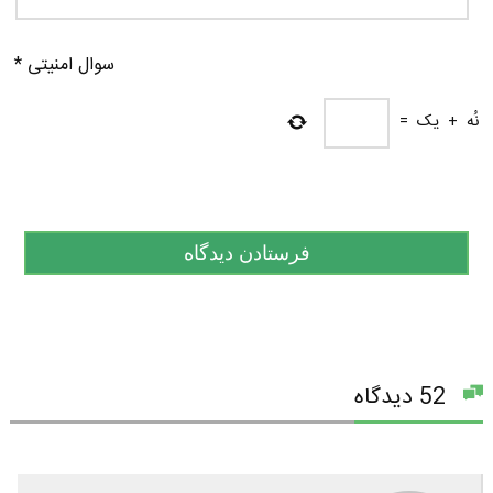
سوال امنیتی
*
نُه
+
یک
=
52 دیدگاه