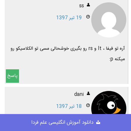
ss
19 تیر 1397
آره تو فیفا ، lt و rs رو بگیری خوشحالی مسی تو الکلاسیکو رو
میکنه p:
پاسخ
dani
18 تیر 1397
دانلود آموزش انگلیسی علم فردا