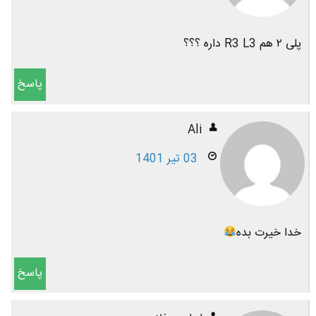
پلی ۲ هم R3 L3 داره ؟؟؟
پاسخ
Ali
03 تیر 1401
خدا خیرت بده
پاسخ