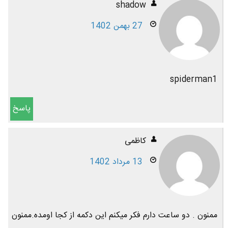
shadow
27 بهمن 1402
spiderman1
پاسخ
کاظمی
13 مرداد 1402
ممنون . دو ساعت دارم فکر میکنم این دکمه از کجا اومده.ممنون