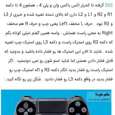
360
گرفته تا کنترلر اکس باکس وان و پلی 4 ، همشون 4 تا دکمه
R1 و R2 و L1 و L2 دارن که بالای دسته تعبیه شده و خبری از L3
و R3 نبود . حرف L مخفف Left یعنی چپ و حرف R هم مخفف
Right به معنی راست هستش . واسه همین گفتم خیلی کوتاه بگم
که دکمه R3 روی استیک راست و دکمه L3 روی استیک چپ تعبیه
شده . شاید تا الان این استیک ها رو فشار داده باشید و بدونید که
قابل فشار دادن هستن اما شاید اسم شون رو نمی دونستید . اگر
استیک راست رو فشار بدید انگار دکمه R3 و اگه استیک چپ رو
فشار بدید در واقع دکمه L3 رو فشار دادید . شکل زیر رو نگاه کنید :