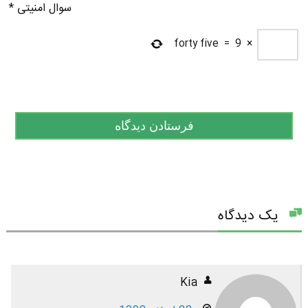
سوال امنیتی
*
forty five
=
9
×
یک دیدگاه
Kia