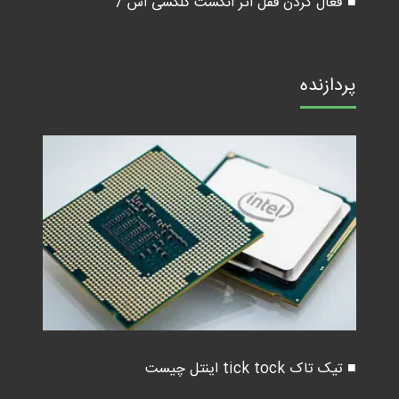
■ فعال کردن قفل اثر انگشت گلکسی اس 7
پردازنده
■ تیک تاک tick tock اینتل چیست