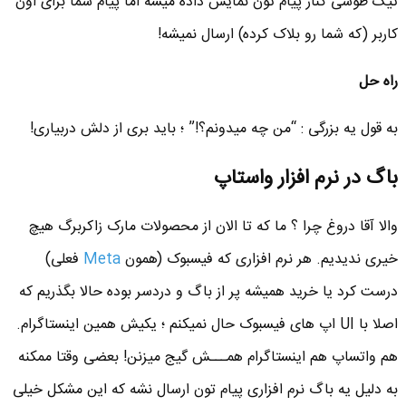
تیک طوسی کنار پیام تون نمایش داده میشه اما پیام شما برای اون
کاربر (که شما رو بلاک کرده) ارسال نمیشه!
راه حل
به قول یه بزرگی : “من چه میدونم؟!” ؛ باید بری از دلش دربیاری!
باگ در نرم افزار واستاپ
والا آقا دروغ چرا ؟ ما که تا الان از محصولات مارک زاکربرگ هیچ
خیری ندیدیم. هر نرم افزاری که فیسبوک (همون
Meta
فعلی)
درست کرد یا خرید همیشه پر از باگ و دردسر بوده حالا بگذریم که
اصلا با UI اپ های فیسبوک حال نمیکنم ؛ یکیش همین اینستاگرام.
هم واتساپ هم اینستاگرام همـــش گیج میزنن! بعضی وقتا ممکنه
به دلیل یه باگ نرم افزاری پیام تون ارسال نشه که این مشکل خیلی