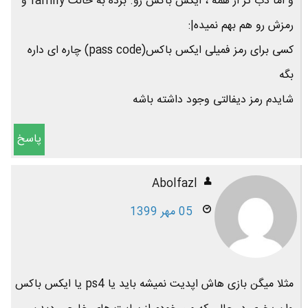
و اما دب تر از همه ، ایکس باکس رو. برده به حالت family و
رمزش رو هم بهم نمیده|:
کسی برای رمز فمیلی ایکس باکس(pass code) چاره ای داره
بگه
شایدم رمز دیفالتی وجود داشته باشه
پاسخ
Abolfazl
05 مهر 1399
مثلا میگن بازی هاش اپدیت نمیشه باید یا ps4 یا ایکس باکس