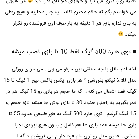
قضیه رو پیگیری می کرد و حرفهای منو باور نمی کرد
من هرچی
می خواستم بگم که خانم محترم اکانت یه چیز مجازیه و هیچ ربطی
به بدن نداره بازم هر 1 دقیقه یه بار حرف اون فروشنده رو تکرار
میکرد
■ توی هارد 500 گیگ فقط 10 تا بازی نصب میشه
آخه آدم عاقل با چه منطقی این حرفو می زنی . می خوای زورکی
مدل 250 گیگتو بفروشی ؟ هر بازی ایکس باکس بین 1 گیگ تا 15
گیگ فضا اشغال می کنه ، اگه ما حجم هر بازی رو 15 گیگ هم در
نظر بگیریم به راحتی حدود 30 تا بازی توش جا میشه تازه حجم رو
15 گیگ گرفتم . توی هارد 500 گیگ به طور طبیعی حدود 55 تا
بازی جا میشه همه بازی ها هم کامل و بدون هیچ ایرادی اجرا
میشن . همین مدل رو توی علم فردا داریم می فروشیم دیگه !