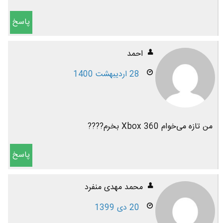
پاسخ
احمد
28 اردیبهشت 1400
من تازه می‌خوام Xbox 360 بخرم????
پاسخ
محمد مهدی منفرد
20 دی 1399