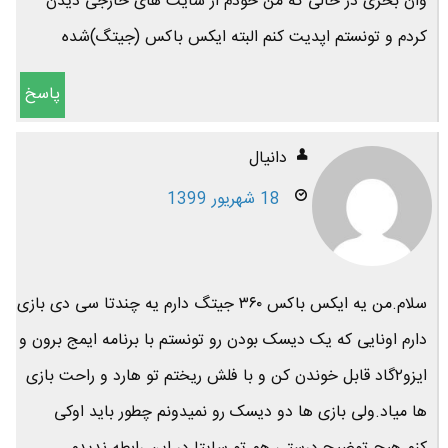
وان بخری در حالی که من خودم از سایت های خارجی دیدن
کردم و تونستم اپدیت کنم البته ایکس باکس (جیتگ)شده
پاسخ
دانیال
18 شهریور 1399
سلام.من یه ایکس باکس ۳۶۰ جیتگ دارم یه چندتا سی دی بازی
دارم اونایی که یک دیسک بودن رو تونستم با برنامه ایمج برون و
ایزو۲گاد قابل خوندن کن و با فلش ریختم تو هارد و راحت بازی
ها میاد.ولی بازی ها دو دیسک رو نمیدونم چطور باید اوکی