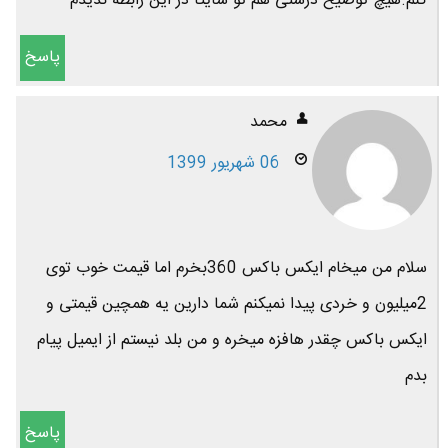
کنم.هیچ توضیح درستی هم تو سایتا در این رابطه ندیدم
پاسخ
محمد
06 شهریور 1399
سلام من میخام ایکس باکس 360بخرم اما قیمت خوب توی
2میلیون و خردی پیدا نمیکنم شما دارین یه همچین قیمتی و
ایکس باکس چقدر هافزه میخره و من بلد نیستم از ایمیل پیام
بدم
پاسخ