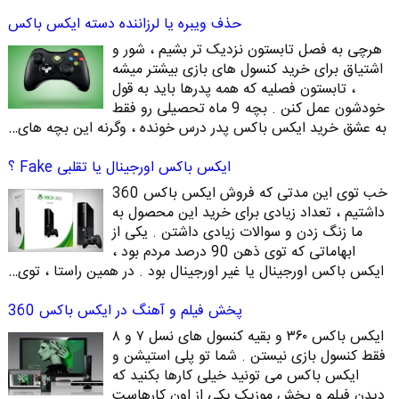
حذف ویبره یا لرزاننده دسته ایکس باکس
هرچی به فصل تابستون نزدیک تر بشیم ، شور و
اشتیاق برای خرید کنسول های بازی بیشتر میشه
، تابستون فصلیه که همه پدرها باید به قول
خودشون عمل کنن . بچه 9 ماه تحصیلی رو فقط
به عشق خرید ایکس باکس پدر درس خونده ، وگرنه این بچه های…
ایکس باکس اورجینال یا تقلبی Fake ؟
خب توی این مدتی که فروش ایکس باکس 360
داشتیم ، تعداد زیادی برای خرید این محصول به
ما زنگ زدن و سوالات زیادی داشتن . یکی از
ابهاماتی که توی ذهن 90 درصد مردم بود ،
ایکس باکس اورجینال یا غیر اورجینال بود . در همین راستا ، توی…
پخش فیلم و آهنگ در ایکس باکس 360
ایکس باکس ۳۶۰ و بقیه کنسول های نسل ۷ و ۸
فقط کنسول بازی نیستن . شما تو پلی استیشن و
ایکس باکس می تونید خیلی کارها بکنید که
دیدن فیلم و پخش موزیک یکی از اون کارهاست