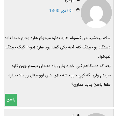
مهدي
05 دی 1400
سلام ببخشيد من كنسولم هارد نداره ميخوام هارد بخرم حتما بايد
دستگاه رو جيتگ كنم آخه يكي گفته بود هارد زير١٢٠ گيگ جيتگ
نميخواد
بعد كه دستگاهم كپي خوره ولي زياد مطمئن نيستم چون تازه
خريدم ولي اگه كپي خور باشه بازي هاي اورجينال رو بالا نمياره
لطفا پاسخ بديد ممنون?
پاسخ