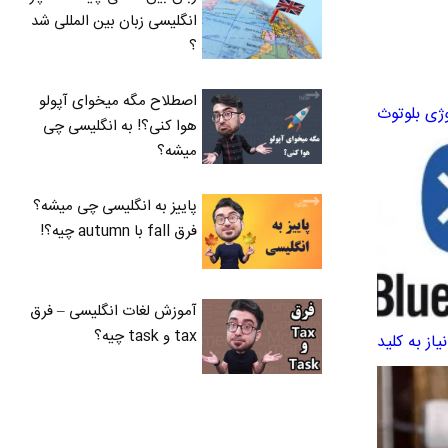
انگلیسی زبان بین المللی شد
؟
اصطلاح مگه میخوای آپولو
هوا کنی؟! به انگلیسی چی
میشه؟
پاییز به انگلیسی چی میشه؟
فرق fall با autumn چیه؟!
آموزش لغات انگلیسی – فرق
tax و task چیه؟
از به کلید