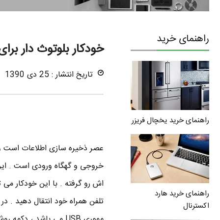
راهنمای خرید
خودکار بلوتوث دار برای
تاریخ انتشار : 25 دی 1390
راهنمای خرید یخچال فریزر
عصر ذخیره سازی اطلاعات است 
خروجی و گهگاه ورودی است . این 
اش رو گرفته . با این خودکار می 
راهنمای خرید هارد
اکسترنال
مموری USB می باشد ، دکمه روشن و خاموش بلوتوث و دنبال کننده لیزری نوشته .