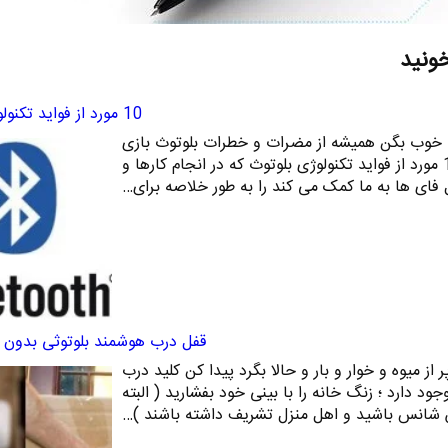
خونید
10 مورد از فواید تکنولوژی بلوتوث
ث خوب بگن همیشه از مضرات و خطرات بلوتوث بازی
برایمان گفته اند . اما این بار 10 مورد از فواید تکنولوژی بلوتوث که در انجام کارها و
ل فای ها به ما کمک می کند را به طور خلاصه برای…
قفل درب هوشمند بلوتوثی بدون نی
ز میوه و خوار و بار و حالا بگرد پیدا کن کلید درب
وجود دارد ؛ زنگ خانه را با بینی خود بفشارید ( البته
شانس باشید و اهل منزل تشریف داشته باشند )…