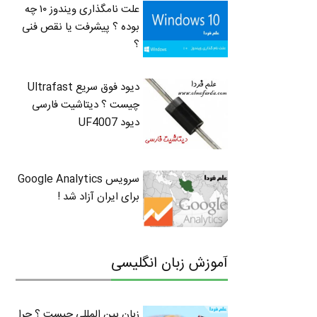
علت نامگذاری ویندوز ۱۰ چه
بوده ؟ پیشرفت یا نقص فنی
؟
دیود فوق سریع Ultrafast
چیست ؟ دیتاشیت فارسی
دیود UF4007
سرویس Google Analytics
برای ایران آزاد شد !
آموزش زبان انگلیسی
زبان بین المللی چیست ؟ چرا