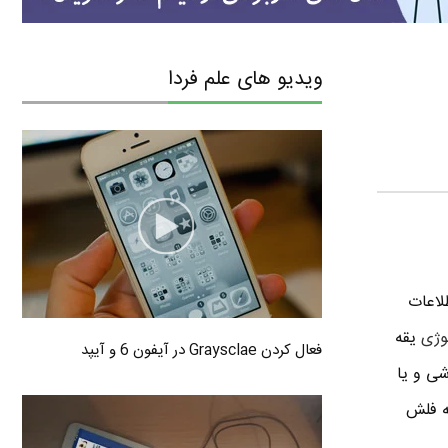
ویدیو های علم فردا
لاعات
لوژی
یقه
فعال کردن Graysclae در آیفون 6 و آیپد
شی و یا
دکار که فلش