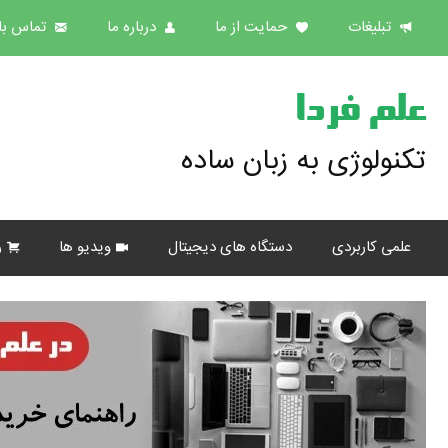
تبلیغات
حمایت از ما
درباره ما
تماس با 
علم فردا
تکنولوژی به زبان ساده
علمی کاربردی
دستگاه های دیجیتال
ویدیو ها
ر