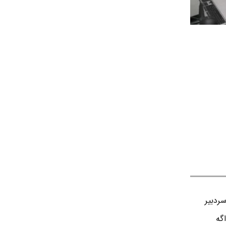
ردبير
اگه