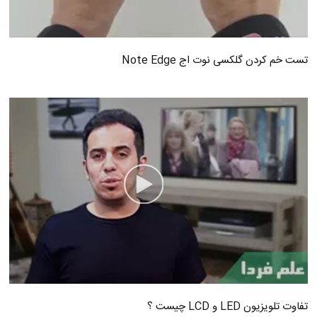
تست خم کردن گلکسی نوت اج Note Edge
تفاوت تلویزیون LED و LCD چیست ؟