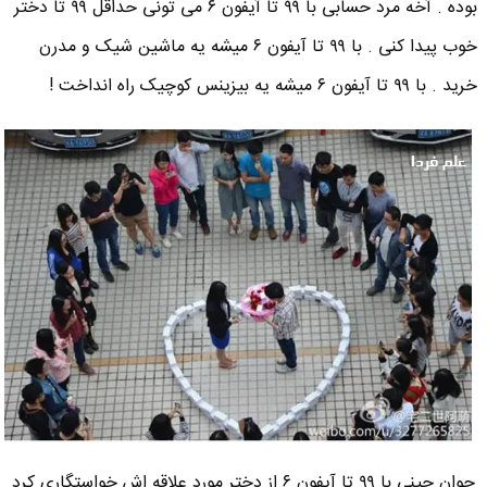
بوده . آخه مرد حسابی با ۹۹ تا آیفون ۶ می تونی حداقل ۹۹ تا دختر
خوب پیدا کنی . با ۹۹ تا آیفون ۶ میشه یه ماشین شیک و مدرن
خرید . با ۹۹ تا آیفون ۶ میشه یه بیزینس کوچیک راه انداخت !
جوان چینی با ۹۹ تا آیفون ۶ از دختر مورد علاقه اش خواستگاری کرد