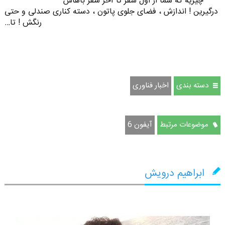
چیزیه که شما از اول سفر تا آخر سفر باهاش
درگیرین ! اندازش ، فضای جلوی پاتون ، دسته کناری صندلی و حتی
رنگش ! تا…
دسته بندی
اخبار فناوری
موضوعات مرتبط
آیفون 6
ابراهیم درویش