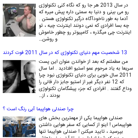
در سال 2013 هر جا رو که نگاه کنی تکنولوژی
رو می بینی و دنیا به سمتی داره پیش میره که
آدما به طور ناخودآگاه درگیر تکنولوژی هستن .
چه بسا افرادی که نمی دونند اینترنت چیه ، تو
اینترنت چی میگذره ، کامپیوتر رو چطور خاموش
و روشن…
13 شخصیت مهم دنیای تکنولوژی که در سال 2011 فوت کردند
من مطمئنم که بعد از خواندن عنوان این پست
سریعا به یاد مرحوم عمو استیو افتادید . اما سال
2011 سال خوبی برای دنیای تکنولوژی نبود چرا
که 12 نفر دیگر غیر از استیو جابز دار فانی را
وداع گفتند . افرادی که جزء پیشگامان تکنولوژی
بودند ، از…
چرا صندلی هواپیما آبی رنگ است ؟
صندلی هواپیما یکی از مهمترین بخش های
هواپیماس ! اینو از کسایی که سفر هوایی داشتن
بپرسید ، تایید میکنن ! صندلی هواپیما تنها