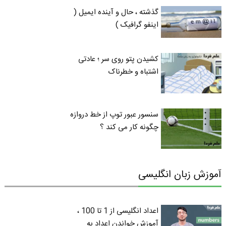
گذشته ، حال و آینده ایمیل (
اینفو گرافیک )
کشیدن پتو روی سر ؛ عادتی
اشتباه و خطرناک
سنسور عبور توپ از خط دروازه
چگونه کار می کند ؟
آموزش زبان انگلیسی
اعداد انگلیسی از 1 تا 100 ،
آموزش خواندن اعداد به