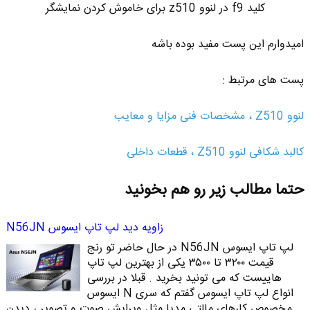
کلید f9 در لنوو z510 برای خاموش کردن نمایشگر
امیدوارم این پست مفید بوده باشه
پست های مرتبط :
لنوو Z510 ، مشخصات فنی مزایا و معایب
کالبد شکافی لنوو Z510 ، قطعات داخلی
حتما مطالب زیر رو هم بخونید
زاویه دید لپ تاپ ایسوس N56JN
لپ تاپ ایسوس N56JN در حال حاضر تو رنج
قیمت ۳۲۰۰ تا ۳۵۰۰ یکی از بهترین لپ تاپ
هاییست که می تونید بخرید . قبلا در بررسی
انواع لپ تاپ ایسوس گفتم که سری N ایسوس
مخصوص کارهای مالتی مدیا مثل ویرایش صوت و تصویر ، دیدن