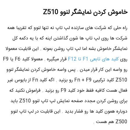
خاموش کردن نمایشگر لنوو Z510
راه حلی که شرکت های سازنده لپ تاپ نه تنها لنوو که تقریبا همه
شرکت ها روی لپ تاپ ها شون گذاشتن اینه که با یه دکمه کل
نمایشگر خاموش بشه اما لپ تاپ روشن بمونه . این قابلیت معمولا
روی
کلید های تابعی F1 تا F12
قرار میگیره . معمولا کلید F6 یا F9
رو واسه این کار قرار میدن . پس واسه خاموش کردن نمایشگر لنوو
Z510 کلید ترکیبی Fn + F9 رو بزنید . اگه کلید Fn از بایوس غیر
فعال هست کافیه فقط خود کلید F9 رو بزنید . فراموش نکنید که
برای روشن کردن مجدد صفحه نمایش لپ تاپ لنوو Z510 باید
دوباره همون کلید ها رو فشار بدید . این قابلیت در لپ تاپ لنوو
Z500 هم هست .