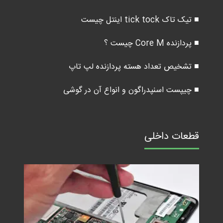
■ تیک تاک tick tock اینتل چیست
■ پردازنده Core M چیست ؟
■ تشخیص تعداد هسته پردازنده لپ تاپ
■ چیپست اسنپدراگون و انواع آن در گوشی
قطعات داخلی