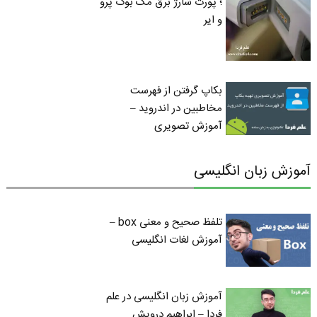
؛ پورت شارژ برق مک بوک پرو
و ایر
بکاپ گرفتن از فهرست
مخاطبین در اندروید –
آموزش تصویری
آموزش زبان انگلیسی
تلفظ صحیح و معنی box –
آموزش لغات انگلیسی
آموزش زبان انگلیسی در علم
فردا – ابراهیم درویش