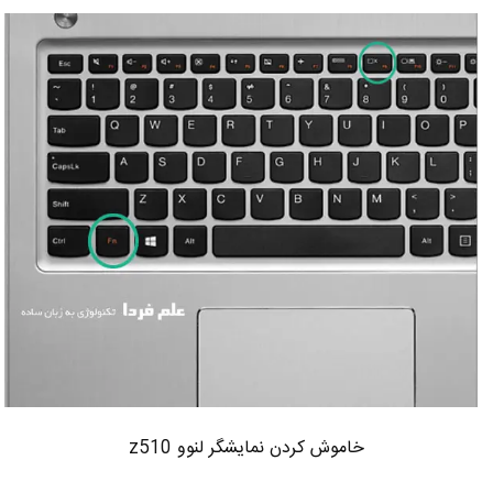
خاموش کردن نمایشگر لنوو z510