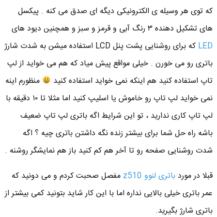
که توی هر وسیله ی الکترونیکی دیگه ای صدق می کنه . پیکسل
های تشکیل دهنده ۳ رنگ آبی و قرمز و سبز و همچنین دیود های
LED
که برای روشنایی پشت پنل LCD استفاده میشن به شدت شارژ
باتری رو می خورن . خیلی مواقع پیش میاد که هم می خواید از لپ
تاپ استفاده کنید هم اینکه نمی خواید استفاده کنید
منظورم اینه
نمی خواید لپ تاپ رو خاموش یا اسلیپ کنید اما مثلا تا ۱۰ دقیقه با
لپ تاپ کاری ندارید ، تو این شرایط اگه باتری لپ تاپ ضعیف
باشه راه حل شما برای بیشتر زنده نگه داشتن باتری چیه ؟ اگه
شدت روشنایی صفحه رو تا آخر هم کم کنید باز هم نمایشگر روشنه .
قبلا در مورد
باتری لنوو z510
مفصل صحبت کردم و می دونید که
عمر باتری خیلی بالایی نداره اما با این کار شاید بتونید کمی بیشتر از
باتری شارژ بگیرید.