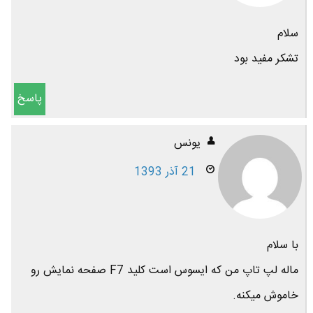
سلام
تشکر مفید بود
پاسخ
یونس
21 آذر 1393
با سلام
ماله لپ تاپ من که ایسوس است کلید F7 صفحه نمایش رو
خاموش میکنه.