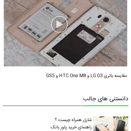
مقایسه باتری LG G3 و HTC One M8 و GS5
دانستنی های جالب
شارژر همراه چیست ؟
راهنمای خرید پاور بانک