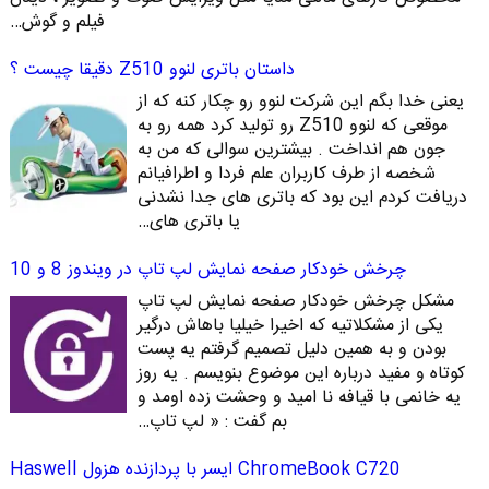
فیلم و گوش…
داستان باتری لنوو Z510 دقیقا چیست ؟
یعنی خدا بگم این شرکت لنوو رو چکار کنه که از
موقعی که لنوو Z510 رو تولید کرد همه رو به
جون هم انداخت . بیشترین سوالی که من به
شخصه از طرف کاربران علم فردا و اطرافیانم
دریافت کردم این بود که باتری های جدا نشدنی
یا باتری های…
چرخش خودکار صفحه نمایش لپ تاپ در ویندوز 8 و 10
مشکل چرخش خودکار صفحه نمایش لپ تاپ
یکی از مشکلاتیه که اخیرا خیلیا باهاش درگیر
بودن و به همین دلیل تصمیم گرفتم یه پست
کوتاه و مفید درباره این موضوع بنویسم . یه روز
یه خانمی با قیافه نا امید و وحشت زده اومد و
بم گفت : « لپ تاپ…
ChromeBook C720 ایسر با پردازنده هزول Haswell