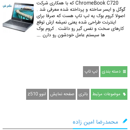
ChromeBook C720 که با همکاری شرکت
گوگل و ایسر ساخته و پرداخته شده معرفی شد .
اصولا کروم بوک یه لپ تاپ هست که صرفا برای
اینترنت طراحی شده یعنی نمیشه ازش توقع
کارهای سخت و نفس گیر رو داشت . کروم بوک
ها سیستم عامل خودشون رو دارن .…
دسته بندی
لپ تاپ
موضوعات مرتبط
باتری
صفحه نمایش
لنوو z510
محمدرضا امین زاده