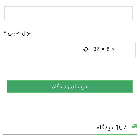
سوال امنیتی
*
32
=
8
×
107 دیدگاه