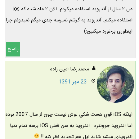
من ۲ سال از آندروید استفاده میکردم. الان ۲ ماه شده که ios
استفاده میکنم. آندروید به گرشم نمیرسه جدی میگم نمیدونم چرا
اینطوری برخورد میکنین:)
پاسخ
محمدرضا امين زاده
23 مهر 1391
اينكه iOS قوي هست شكي توش نيست چون از سال 2007 بوده
اما اندرويد جوونتره . اندرويد به سن فعلي iOS برسه تمام دنيا
اندرويدي ميشه شايد اپل هم تجديد نظر كنه !!