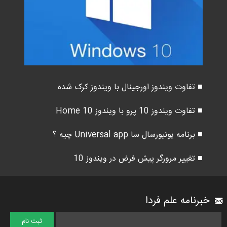
■ تفاوت ویندوز اورجینال با ویندوز کرک شده
■ تفاوت ویندوز 10 پرو با ویندوز 10 Home
■ برنامه یونیورسال سا Universal app چیه ؟
■ تغییر مرورگر پیش فرض در ویندوز 10
خبرنامه علم فردا