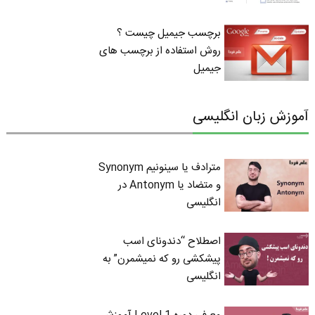
برچسب جیمیل چیست ؟
روش استفاده از برچسب های
جیمیل
آموزش زبان انگلیسی
مترادف یا سینونیم Synonym
و متضاد یا Antonym در
انگلیسی
اصطلاح “دندونای اسب
پیشکشی رو که نمیشمرن” به
انگلیسی