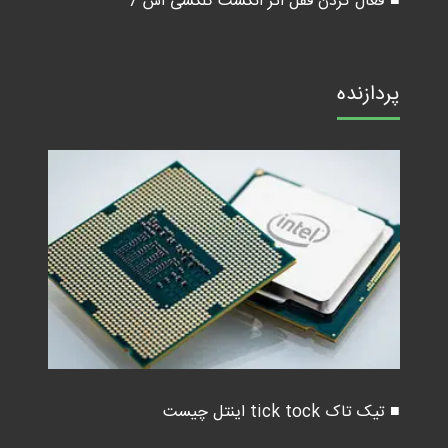
■ فعال کردن قفل اثر انگشت گلکسی اس 7
پردازنده
■ تیک تاک tick tock اینتل چیست