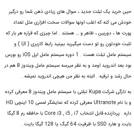
حین خرید یک تبلت جدید ، سوال های زیادی ذهن شما رو درگیر
خودش می کنه که اغلب اونها سوالات سخت افزاری مثل تعداد
پورت ها ، دوربین ، ظاهر و … هستند . اما چیزی که قراره هر بار که
تلبت خودتون رو تو دست میگیرید ببینید رابط کاربری ( UI ) و
سیستم عامل تبلت هست . 1 دوره سیستم عامل اپل iOS رو بورس
بود بعد اندروید اومد و به نظر میرسه سیستم عامل ویندوز 8 هم در
حال رشد و ترقیه . البته به نظر من هیچی اندروید نمیشه .
به تازگی شرکت Kupa تبلتی با سیستم عامل ویندوز 8 معرفی کرده
و با نام Ultranote معرفی کرده که نمایشگر لمسی 10 اینچی HD
داره . پردازنده قابل انتخاب Core i3 , i5 , i7 با حافظه رم 8 گیگا
بایت و هارد SSD با ظرفیت 64 گیگ یا 128 گیگا بایت .