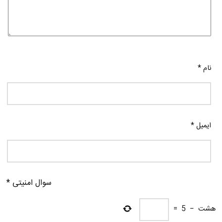
نام
*
ایمیل
*
سوال امنیتی
*
هشت
−
5
=