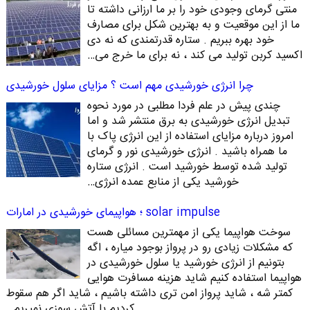
منتی گرمای وجودی خود را بر ما ارزانی داشته تا
ما از این موقعیت و به بهترین شکل برای مصارف
خود بهره ببریم . ستاره قدرتمندی که نه دی
اکسید کربن تولید می کند ، نه برای ما خرج می…
چرا انرژی خورشیدی مهم است ؟ مزایای سلول خورشیدی
چندی پیش در علم فردا مطلبی در مورد نحوه
تبدیل انرژی خورشیدی به برق منتشر شد و اما
امروز درباره مزایای استفاده از این انرژی پاک با
ما همراه باشید . انرژی خورشیدی نور و گرمای
تولید شده توسط خورشید است . انرژی ستاره
خورشید یکی از منابع عمده انرژی…
solar impulse ؛ هواپیمای خورشیدی در امارات
سوخت هواپیما یکی از مهمترین مسائلی هست
که مشکلات زیادی رو در پرواز بوجود میاره ، اگه
بتونیم از انرژی خورشید یا سلول خورشیدی در
هواپیما استفاده کنیم شاید هزینه مسافرت هوایی
کمتر شه ، شاید پرواز امن تری داشته باشیم ، شاید اگر هم سقوط
کردیم با آتش سوزی نمیریم…