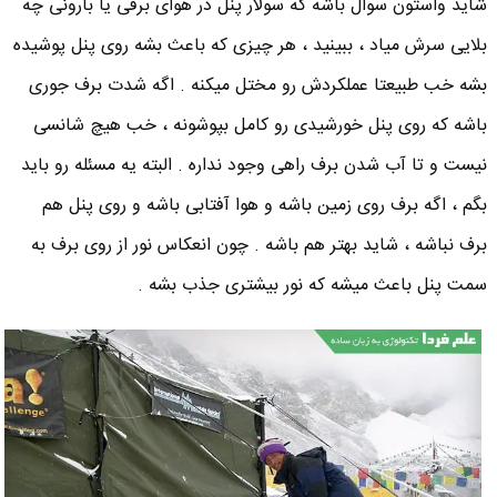
شاید واستون سوال باشه که سولار پنل در هوای برفی یا بارونی چه
بلایی سرش میاد ، ببینید ، هر چیزی که باعث بشه روی پنل پوشیده
بشه خب طبیعتا عملکردش رو مختل میکنه . اگه شدت برف جوری
باشه که روی پنل خورشیدی رو کامل بپوشونه ، خب هیچ شانسی
نیست و تا آب شدن برف راهی وجود نداره . البته یه مسئله رو باید
بگم ، اگه برف روی زمین باشه و هوا آفتابی باشه و روی پنل هم
برف نباشه ، شاید بهتر هم باشه . چون انعکاس نور از روی برف به
سمت پنل باعث میشه که نور بیشتری جذب بشه .