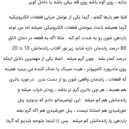
بتابه ، روی کوه باشه روی قله برفی باشه یا داخل کویر .
قبلا هم بارها گفتم ، گرما یکی از عوامل خرابی قطعات الکترونیکیه .
گرما همیشه باعث سوختن قطعات الکترونیکی نمیشه اما می تونه
بازدهی شون رو به شدت کم کنه . مثلا اگه یه قطعه در دمای اتاق
80 درصد راندمان داره شاید زیر نور آفتاب راندمانش 10 تا 20
درصد کمتر بشه . چون گرم میشه . اصلا یکی از مهمترین دلایل اینکه
روی مادربورد کامپیوتر ، هیت سینک یا خنک کننده می بینید همینه
که قطعات ، راندمان واقعی شون رو از دست ندن . در مورد باتری
هم همینه ، هر چی باتری گرم تر باشه ، زودتر خراب میشه و
راندمانش هم کم میشه . این توضیحاتو دادم که بدونید پنل
خورشیدی هم استثنا نیست ، پنل خورشیدی هم اگه گرم بشه
بازدهی یا راندمانش کم میشه . پس تا اینجا متوجه شدیم که گرما