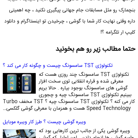
بنچمارک رو مثل مسابقات جام جهانی پیگیری نکنید ، چه اهمیتی
داره وقتی نهایت کار شما با گوشی ، چرخیدن تو اینستاگرام و دانلود
کلیپ ار تلگرامه ؟!
حتما مطالب زیر رو هم بخونید
تکنولوژی TST سامسونگ چیست و چگونه کار می کند ؟
تکنولوژی TST سامسونگ چند روزی هست که
معرفی شده و قراره انقلابی توی سخت افزار
گوشی های سامسونگ بوجود بیاره . حالا بریم
ببینیم تکنولوژی TST سامسونگ چیه و چجوری
کار می کنه ؟ تکنولوژی TST سامسونگ چیه ؟ TST مخفف Turbo
Speed Technology هست و همزمان با معرفی گوشی گلکسی…
ویبره گوشی چیست ؟ طرز کار ویبره موبایل
ویبره گوشی یکی از جالب ترین کارهایی بود که
واسه گوشی ها انجام دادن . اون اوایل که گوشی