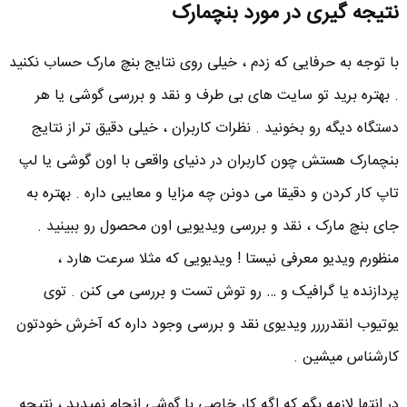
نتیجه گیری در مورد بنچمارک
با توجه به حرفایی که زدم ، خیلی روی نتایج بنچ مارک حساب نکنید
. بهتره برید تو سایت های بی طرف و نقد و بررسی گوشی یا هر
دستگاه دیگه رو بخونید . نظرات کاربران ، خیلی دقیق تر از نتایج
بنچمارک هستش چون کاربران در دنیای واقعی با اون گوشی یا لپ
تاپ کار کردن و دقیقا می دونن چه مزایا و معایبی داره . بهتره به
جای بنچ مارک ، نقد و بررسی ویدیویی اون محصول رو ببینید .
منظورم ویدیو معرفی نیستا ! ویدیویی که مثلا سرعت هارد ،
پردازنده یا گرافیک و … رو توش تست و بررسی می کنن . توی
یوتیوب انقدرررر ویدیوی نقد و بررسی وجود داره که آخرش خودتون
کارشناس میشین .
در انتها لازمه بگم که اگه کار خاصی با گوشی انجام نمیدید ، نتیجه