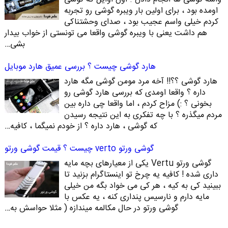
اومده بود ، برای اولین بار ویبره گوشی رو تجربه
کردم خیلی واسم عجیب بود ، صدای وحشتناکی
هم داشت یعنی با ویبره گوشی واقعا می تونستی از خواب بیدار
بشی…
هارد گوشی چیست ؟ بررسی عمیق هارد موبایل
هارد گوشی ؟؟!! آخه مرد مومن گوشی مگه هارد
داره ؟ واقعا اومدی که بررسی هارد گوشی رو
بخونی ؟ :) مزاح کردم ، اما واقعا چی داره بین
مردم میگذره ؟ با چه تفکری به این نتیجه رسیدن
که گوشی ، هارد داره ؟ از خودم نمیگما ، کافیه…
گوشی ورتو verto چیست ؟ قیمت گوشی ورتو
گوشی ورتو Vertu یکی از معیارهای بچه مایه
داری شده ! کافیه یه چرخ تو اینستاگرام بزنید تا
ببینید کی به کیه ، هر کی می خواد بگه من خیلی
مایه دارم و نارسیس پنداری کنه ، یه عکس با
گوشی ورتو در حال مکالمه میندازه ( مثلا حواسش به…