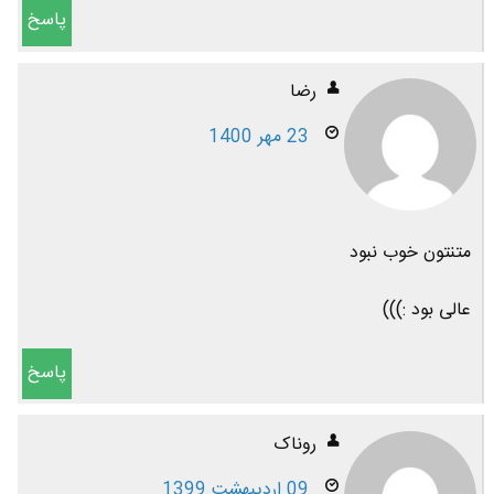
پاسخ
رضا
23 مهر 1400
متنتون خوب نبود
عالی بود :)))
پاسخ
روناک
09 اردیبهشت 1399