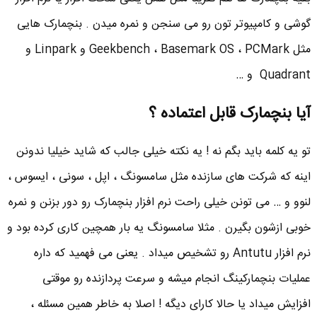
گوشی و کامپیوتر تون رو می سنجن و نمره میدن . بنچمارک هایی
مثل Geekbench ، Basemark OS ، PCMark و Linpark و
Quadrant و …
آیا بنچمارک قابل اعتماده ؟
تو یه کلمه باید بگم نه ! یه نکته خیلی جالب که شاید خیلیا ندونن
اینه که شرکت های سازنده مثل سامسونگ ، اپل ، سونی ، ایسوس ،
لنوو و … می تونن خیلی راحت نرم افزار بنچمارک رو دور بزنن و نمره
خوبی ازشون بگیرن . مثلا سامسونگ یه بار همچین کاری کرده بود و
نرم افزار Antutu رو تشخیص میداد . یعنی می فهمید که داره
عملیات بنچمارکینگ انجام میشه و سرعت پردازنده رو موقتی
افزایش میداد یا حالا کارای دیگه ! اصلا به خاطر همین مسئله ،