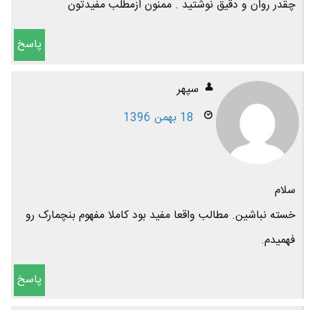
چقدر روان و دقیق نوشتید . ممنون ازمطلب مفیدتون
پاسخ
سپهر
18 بهمن 1396
سلام
خسته نباشین. مطالب واقعا مفید بود کاملا مفهوم بنچمارک رو
فهمیدم.
پاسخ