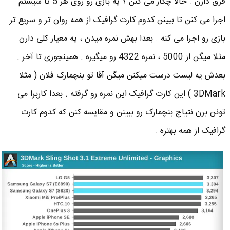
فرق دارن . حالا چکار می کنن ؟ یه بازی رو روی هر 5 تا سیستم
اجرا می کنن تا ببینن کدوم کارت گرافیک از همه روان تر و سریع تر
بازی رو اجرا می کنه . بعدا بهش نمره میدن ، یه معیار کلی دارن
مثلا میگن از 5000 ، نمره 4322 رو میگیره . همینجوری تا آخر .
بعدش یه لیست درست میکنن میگن آقا تو بنچمارک فلان ( مثلا
3DMark ) این کارت گرافیک این نمره رو گرفته . بعدا کاربرا می
تونن برن نتیاج بنچمارک رو ببینن و مقایسه کنن که کدوم کارت
گرافیک از همه بهتره .