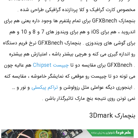
مخصوص کارت گرافیک و کلا پردازنده گرافیکی طراحی شده .
بنچمارک GFXBnech برای تمام پلتفرم ها وجود داره یعنی هم برای
اندروید ، هم برای iOS و هم برای ویندوز های 7 و 8 و 10 و هم
برای گوشی های ویندوزی . بنچمارک GFXBnech نرخ فریم دستگاه
رو اندازه گیری می کنه و هرچی بیشتر باشه ، امتیازش هم بیشتره
. GFXBnech برای مقایسه دو تا
چیپست Chipset
هم عالیه چون
می تونه دو تا چیپست رو موقعی که نمایشگر خاموشه ، مقایسه کنه
. اینجوری دیگه عواملی مثل رزولوشن و
تراکم پیکسلی
و نور و …
نمی تونن روی نتیجه بنچ مارک تاثیرگذار باشن .
بنچمارک 3Dmark