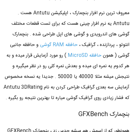
معروف ترین نرم افزار بنچمارک ، اپلیکیشن Antutu هست .
Antutu یه نرم افزار چینی هست که برای تست قطعات مختلف
گوشی های اندرویدی و گوشی های اپل طراحی شده . بنچمارک
انتوتو ، پردازنده ، گرافیک ،
حافظه RAM گوشی
و حافظه جانبی
گوشی ( همون
حافظه MicroSD
) رو مورد آزمایش قرار میده و به
هر کدوم یه نمره ای میده و بعدش نمره کلی رو در نظر میگیره و
نتیجش میشه مثلا 40000 یا 50000 . جدیدا یه نسخه مخصوص
آزمایش سه بعدی گرافیک طراحی کردن به نام Antutu 3DRating
که فشار زیادی روی گرافیک گوشی میاره تا بهترین نتیجه رو بگیره .
بنچمارک GFXBench
همونطور که از اسمش هم میشه حدس زد ، بنچمارک GFXBench