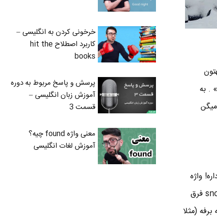
خرخونی کردن به انگلیسی –
کاربرد اصطلاح hit the
books
هتون
پرسش و پاسخ مربوط به دوره
ریدن» . به
آموزش زبان انگلیسی –
میگن
قسمت 3
معنی واژه found چیه؟
آموزش لغات انگلیسی
 داره! واژه
snowy یعنی « شبیه برف یا پر از برف» اما واژه snowing یعنی «در حال بارش برف» و کاربردش با snowy فرق
برفه (مثلا