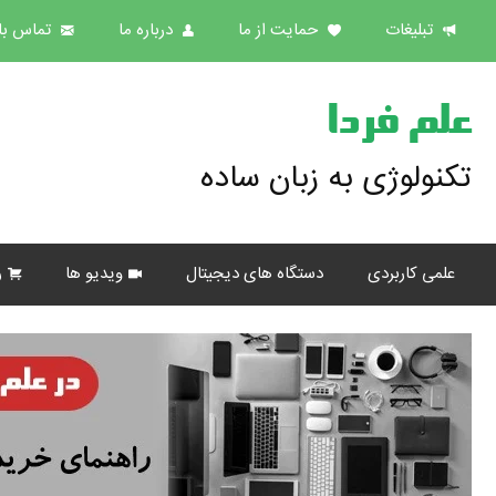
تبلیغات
حمایت از ما
درباره ما
تماس با 
علم فردا
تکنولوژی به زبان ساده
علمی کاربردی
دستگاه های دیجیتال
ویدیو ها
ر