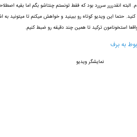
 البته انقدرررر سرررد بود که فقط تونستم چنتاشو بگم اما بقیه اصطلاح
نید. حتما این ویدیو کوتاه رو ببینید و خواهش میکنم تا میتونید به ا
اقعا استخونامون ترکید تا همین چند دقیقه رو ضبط کنیم.
وط به برف
نمایشگر ویدیو