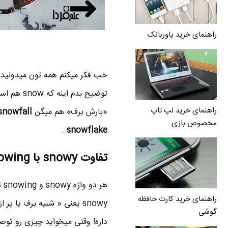
راهنمای خرید پاوربانک
خب فکر میکنم همه تون میدونید 
راهنمای خرید لپ تاپ
«بارش برف» هم میگن
snowfall
مخصوص بازی
.
snowflake
تفاوت snowy با snowing
هر
راهنمای خرید کارت حافظه
گوشی
داره! وقتی میخواید چیزی رو توصی