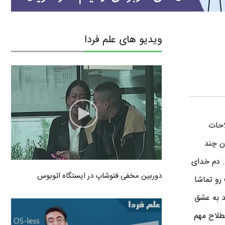
ویدیو های علم فردا
احات
ان چند
. دم خدای
دوربین مخفی فتوشاپ در ایستگاه اتوبوس
رو تماشا
امروز منو محمد به عشق
طلاح مهم