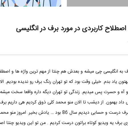
اصطلاح کاربردی در مورد برف در انگلیسی
برف به انگلیسی چی میشه و بعدش هم چنتا از مهم ترین واژه ها و اصطل
هتون یاد بدم. خیلی وقت بود که تو تهران رنگ برف رو ندیده بودیم. ال
و آه و حسرت پس میدیم. زندگی تو تهران دیگه داره واقعا سخت میشه
 داد بهمون. از دیشب تا الان منو محمد کلی ذوق کردیم هی داریم برف 
میکنیم. آخرین باری که تو تهران برف درست و حسابی دیدیم سال 86 بود … یادش بخیر. 
ی برف یه ویدیو کوتاه براتون درست کردیم . من تو این ویدیو چنتا اص