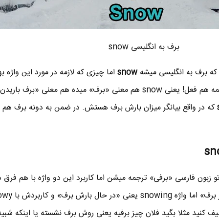
برف به انگلیسی snow
که برف به انگلیسی میشه
snow
اما چیزی که لازمه در مورد این واژه ب
توضیح بدم اینه که snow هم اسمه هم فعل! یعنی snow هم معنی «برف» میده هم معنی «برف با
که در واقع بیانگر میزان بارش برف هستش. در ضمن به دونه برف هم 
 دو واژه snowy و snowing تو زبون فارسی «برفی» ترجمه میشن اما کاربرد این دو واژه با هم فرق
ف کنید مثلا بگید فلان چیز برفیه یعنی روش برف نشسته یا اینکه شبیه 