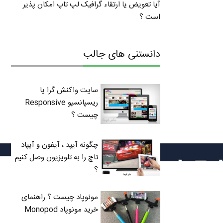
آیا تعویض یا ارتقاء گرافیک لپ تاپ امکان پذیر
است ؟
دانستنی های جالب
سایت واکنش گرا یا
ریسپانسیو Responsive
چیست ؟
چگونه آیپد ، آیفون و آیپاد
تاچ را به تلویزیون وصل کنیم
؟
مونوپاد چیست ؟ راهنمای
خرید مونوپاد Monopod