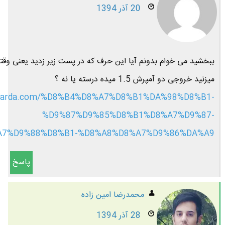
20 آذر 1394
ببخشید می خوام بدونم آیا این حرف که در پست زیر زدید یعنی وقتی
میزنید خروجی دو آمپرش 1.5 میده درسته یا نه ؟
mefarda.com/%D8%B4%D8%A7%D8%B1%DA%98%D8%B1-
%D9%87%D9%85%D8%B1%D8%A7%D9%87-
7%D9%88%D8%B1-%D8%A8%D8%A7%D9%86%DA%A9/
پاسخ
محمدرضا امين زاده
28 آذر 1394