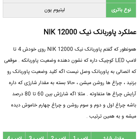
نوع باتری
لیتیوم یون
عملکرد پاوربانک نیک NIK 12000
همونطور که گفتم پاوربانک نیک NIK 12000 روی خودش 4 تا
لامپ LED کوچیک داره که نشون دهنده وضعیت پاوربانکه . موقعی
که اتصالی به پاوربانک وصل نیست اگه کلید وضعیت پاوربانک رو
بزنید ، چراغ ها روشن میشن ، حالا بسته به مقدار شارژی که داره
آرایش چراغ ها متفاوته . مثلا اگه شارژش بین 60 تا 80 درصد
باشه چراغ اول و دوم و سوم روشن و چراغ چهارم خاموش دیده
میشه و به همین ترتیب .
مقدار شارژ
لامپ 1
لامپ 2
لامپ 3
لامپ 4