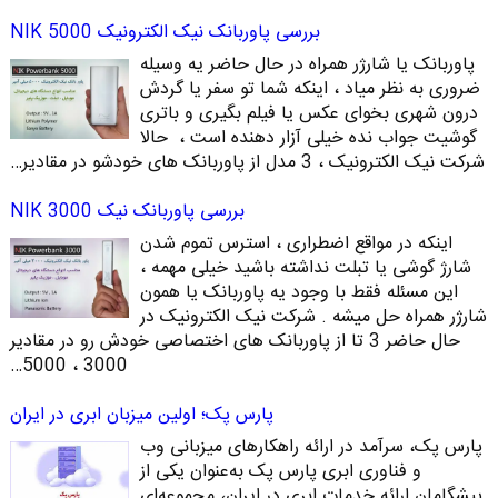
بررسی پاوربانک نیک الکترونیک NIK 5000
پاوربانک یا شارژر همراه در حال حاضر یه وسیله
ضروری به نظر میاد ، اینکه شما تو سفر یا گردش
درون شهری بخوای عکس یا فیلم بگیری و باتری
گوشیت جواب نده خیلی آزار دهنده است ، حالا
شرکت نیک الکترونیک ، 3 مدل از پاوربانک های خودشو در مقادیر…
بررسی پاوربانک نیک NIK 3000
اینکه در مواقع اضطراری ، استرس تموم شدن
شارژ گوشی یا تبلت نداشته باشید خیلی مهمه ،
این مسئله فقط با وجود یه پاوربانک یا همون
شارژر همراه حل میشه . شرکت نیک الکترونیک در
حال حاضر 3 تا از پاوربانک های اختصاصی خودش رو در مقادیر
3000 ، 5000…
پارس پک؛ اولین میزبان ابری در ایران
پارس پک، سرآمد در ارائه راهکارهای میزبانی وب
و فناوری ابری پارس پک به‌عنوان یکی از
پیشگامان ارائه خدمات ابری در ایران، مجموعه‌ای