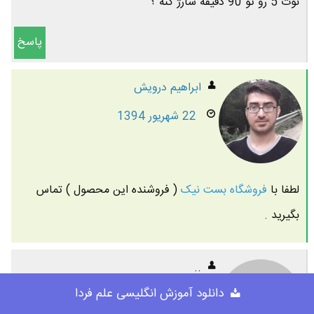
نوت 5 رو تو 90 دقیقه شارژ کنه ؟
پاسخ
ابراهیم درویش
22 شهریور 1394
لطفا با
فروشگاه بست نیک
( فروشنده این محصول ) تماس
بگیرید .
..
دانلود آموزش انگلیسی علم فردا
20 شهریور 1394