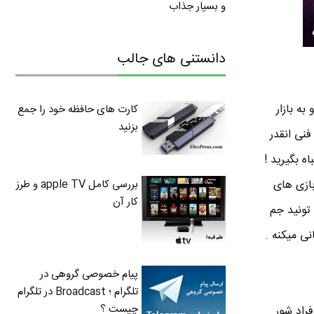
و بسیار جذاب
دانستنی های جالب
تن بازی گنگ استایل Gangstyle رو تولید و به بازار
کارت های حافظه خود را جمع
بزنید
فنی انقدر
ه بگیرید !
بررسی کامل apple TV و طرز
خیلی از بازی های
کار آن
 تونید جم
پیام خصوصی گروهی در
تلگرام ؛ Broadcast در تلگرام
چیست ؟
فراد شور