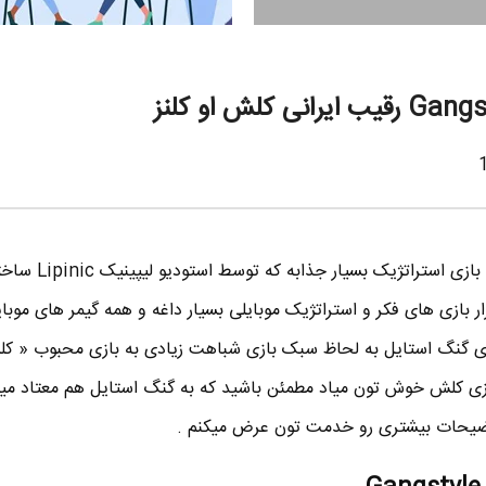
بازی گنگ استایل Gangstyle یه بازی استر
زار بازی های فکر و استراتژیک موبایلی بسیار داغه و همه گیمر های موب
گنگ استایل به لحاظ سبک بازی شباهت زیادی به بازی محبوب « کلش
توضیحات بیشتری رو خدمت تون عرض میکنم .