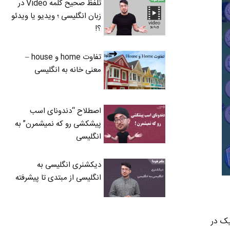
تلفظ صحیح کلمه Video در
زبان انگلیسی ؛ ویدیو یا ویدئو
؟!
تفاوت home و house –
معنی خانه به انگلیسی
اصطلاح “دندونای اسب
پیشکشی رو که نمیشمرن” به
انگلیسی
دیکشنری انگلیسی به
انگلیسی از مبتدی تا پیشرفته
یک در