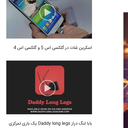
اسکرین شات در گلکسی اس 5 و گلکسی اس 4
بابا لنگ دراز Daddy long legs یک بازی تمرکزی