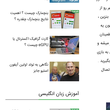
رو از
بنچمارک چیست ؟ اهمیت
نزین ،
نتایج بنچمارک چقدره ؟
ون یه
مینان
کارت گرافیک اکسترنال یا
 میشه و
eGPU چیست ؟
به بازی
یلی زود بازی Gangstyle رو هم یاد بگیرید .
نگاهی به تولد اولین آیفون
تصال
استیو جابز
آموزش زبان انگلیسی