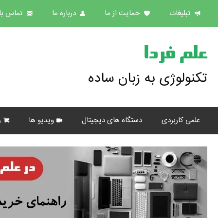
تبلیغات
حمایت از ما
درباره ما
تماس با 
علم فردا
تکنولوژی به زبان ساده
علمی کاربردی
دستگاه های دیجیتال
ویدیو ها
ر