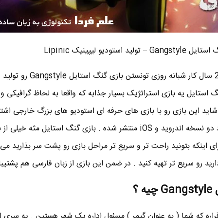
 – تولید استودیو لیپینیک Lipinic
استودیو لیپینیک Lipinic بعد از 2 سال کار شبانه روزی تونس
 استایل یه بازی استراتژیک بسیار جذابه که واقعا به لحاظ گرافیکی و 
ید این بازی رو با بازی های حرفه ای استودیو های بزرگ خارجی اشتبا
در حال حاضر بازی گنگ استایل د دو نسخه اندروید و iOS منتشر شده . بازی گنگ استایل مثه 
برای اینکه بتونید راحت تر و سریع تر مراحل بازی رو پشت سر بذارید می
 ؟
راره که شما ( به عنوان گیمر ) مسئول اداره یک شهر هستین . یه سری ا