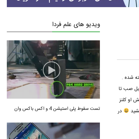
ویدیو های علم فردا
اتژیک بسیار جذابه که توسط استودیو لیپینیک Lipinic ساخته شده .
ایل صب تا
 او کلنز
تست سقوط پلی استیشن 4 و اکس باکس وان
در