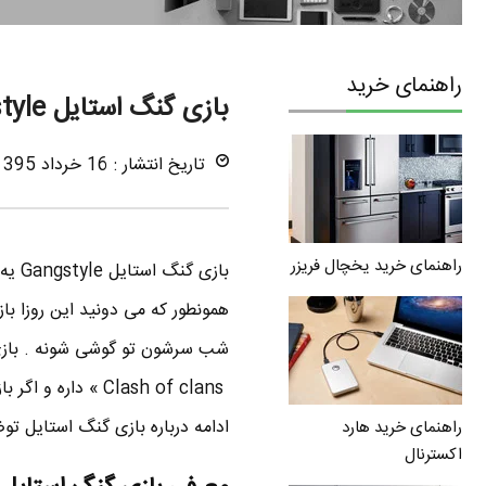
راهنمای خرید
بازی گنگ استایل Gangstyle رقیب ایرانی کلش او کلنز
تاریخ انتشار : 16 خرداد 1395
راهنمای خرید یخچال فریزر
همونطور که می دونید این روزا با
شب سرشون تو گوشی شونه . بازی 
Clash of clans » داره و اگر بازی کلش خوش تون میاد مطمئن باشید که به گنگ استایل هم معتاد میشید
ادامه درباره بازی گنگ استایل 
راهنمای خرید هارد
اکسترنال