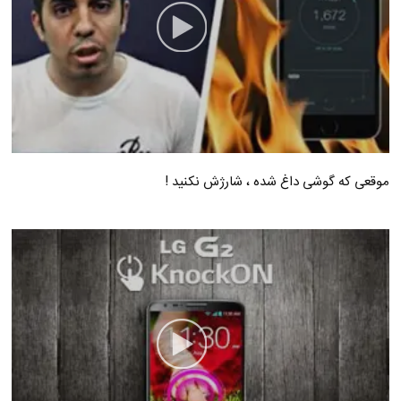
موقعی که گوشی داغ شده ، شارژش نکنید !