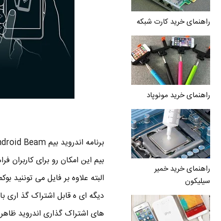
راهنمای خرید کارت شبکه
راهنمای خرید مونوپاد
برنامه اندروید بیم Android Beam در اندروید 4 یا همون
راهنمای خرید خمیر
البته علاوه بر فایل می توننید بو
سیلیکون