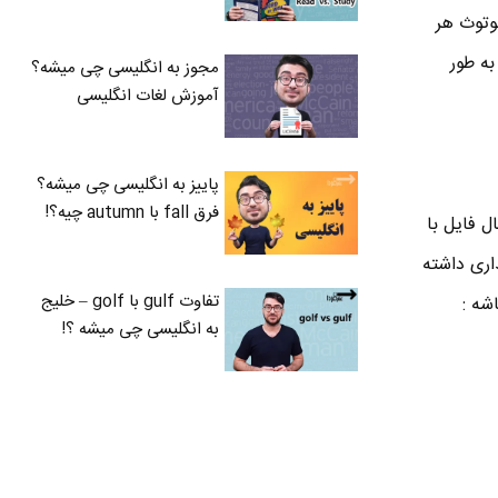
بیم می تونه با بلوتوث هم کار کنه . روش کار به این صورته که با استفاده از NFC بلوتوث هر
 تموم شد به طور
مجوز به انگلیسی چی میشه؟
آموزش لغات انگلیسی
پاییز به انگلیسی چی میشه؟
فرق fall با autumn چیه؟!
قال فایل با
ذاری داشته
تفاوت gulf با golf – خلیج
به انگلیسی چی میشه ؟!