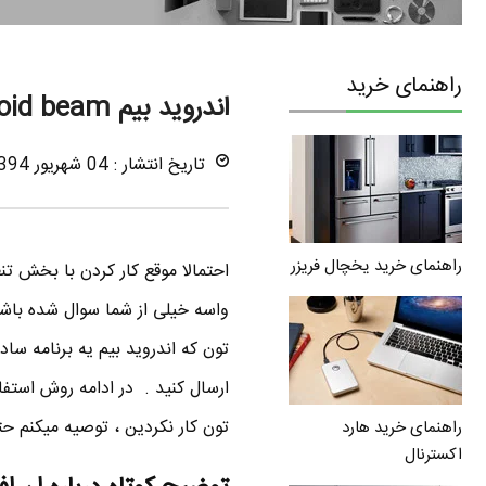
راهنمای خرید
اندروید بیم Android beam برنامه انتقال فایل با NFC
تاریخ انتشار : 04 شهریور 1394
راهنمای خرید یخچال فریزر
تون کار نکردین ، توصیه میکنم حت
راهنمای خرید هارد
اکسترنال