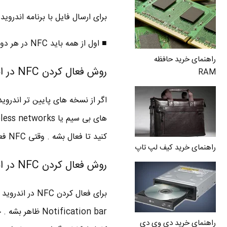
برای ارسال فایل با برنامه اندروید بیم Android beam مراحل زیر رو انج
■ اول از همه باید NFC در هر دو دستگاه فعال بشه .
راهنمای خرید حافظه
روش فعال کردن NFC در اندروید 4 تا 4.4
RAM
اگر از نسخه های پایین تر اندروی
کنید تا فعال بشه . وقتی NFC فعال شد Android beam به طور اتومات فعال میشه .
راهنمای خرید کیف لپ تاپ
روش فعال کردن NFC در اندروید 5
otification bar
راهنمای خرید دی وی دی