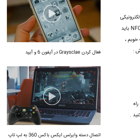
الکترونیکی
به وسیله دیگه انتقال میده . NFC یه چیزی مثه بلوتوثه با این تفاوت که فاصله بین فرستنده و گیرنده NFC باید
خوبم ،
فعال کردن Graysclae در آیفون 6 و آیپد
 رو راه
اتصال دسته وایرلس ایکس باکس 360 به لپ تاپ