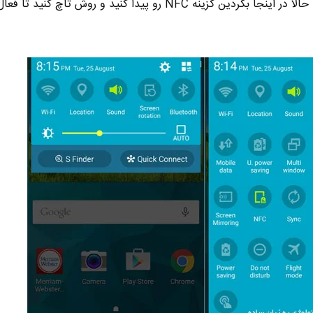
کامل امکانات گوشی تون باز شه . حالا در اینجا بگردین گزینه NFC رو پیدا کنید و روش تاچ کن