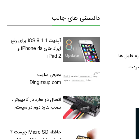
دانستنی های جالب
آپدیت iOS 8.1.1 برای رفع
ایراد های iPhone 4s و
ه فایل ها
iPad 2
د . چون سرعت
معرفی سایت
Dingitsup.com
اتصال دو هارد در کامپیوتر ،
نصب هارد دوم در سیستم
حافظه Micro SD چیست ؟