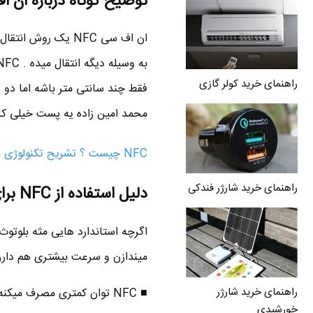
توضیح کوتاه درباره ان اف 
ان اف سی NFC یک رو
راهنمای خرید کولر گازی
فقط چند سانتی متر باشه اما دو 
محمد امین زاده یه پست خیلی کامل و درست حسابی دربار
NFC چیست ؟ تشریح تکنولوژی ان اف سی
راهنمای خرید شارژر فندکی
دلیل استفاده از NFC برای انتقال فایل
میندازن و سرعت بیشتری هم دارن اما NFC چنتا مزیت داره که در بعضی موارد بهتره از NFC
راهنمای خرید شارژر
■ NFC توان کمتری مصرف میکنه .
خورشیدی