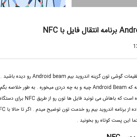
احتمالا موقع کار کردن با بخش تنظیمات گوشی تون گزینه اندروید بیم roid beam
واسه خیلی از شما سوال شده باشه که Android Beam چیه و به چه دردی میخوره . به طور خ
تون که اندروید بیم یه برنامه ساده است که باهاش می تونید 
ما این پست کوتاه رو بخونید .