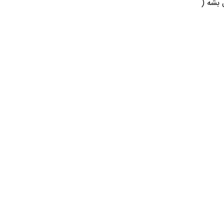
ید تا فعال بشه (