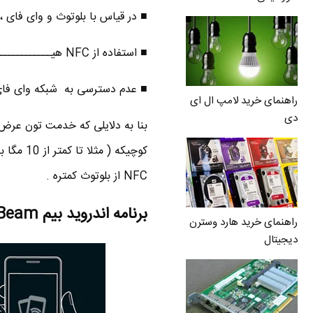
■ در قیاس با بلوتوث و وای فای ، امواج NFC برای بدن 
■ استفاده از NFC هیـــــــــــــچ دردسری نداره و خیلی ساده است .
■ عدم دسترسی به شبکه وای فای
راهنمای خرید لامپ ال ای
دی
بنا به دلایلی که خدمت تون عرض ک
NFC از بلوتوث کمتره .
برنامه اندروید بیم Android Beam چیست ؟
راهنمای خرید هارد وسترن
دیجیتال