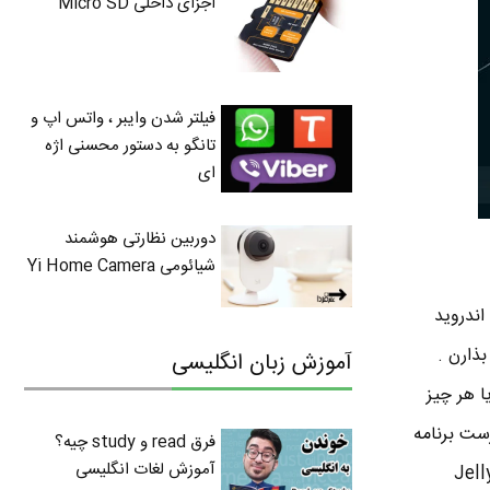
اجزای داخلی Micro SD
فیلتر شدن وایبر ، واتس اپ و
تانگو به دستور محسنی اژه
ای
دوربین نظارتی هوشمند
شیائومی Yi Home Camera
اندروید
م به اشتراک بذارن .
آموزش زبان انگلیسی
ا هر چیز
ای دستگاه مقصد ارسال کنید . برنامه Android Beam در فهرست برنامه
فرق read و study چیه؟
آموزش لغات انگلیسی
گذاری اندروید ظاهر میشه و استفاده ازش خیلی ساده است . در اندروید 4.1 یا جلی بین Jelly