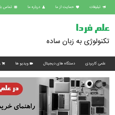
تبلیغات
حمایت از ما
درباره ما
تماس با 
علم فردا
تکنولوژی به زبان ساده
علمی کاربردی
دستگاه های دیجیتال
ویدیو ها
ر