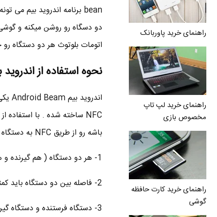
راهنمای خرید پاوربانک
اتومات بلوتوث هر دو دستگاه رو 
نحوه استفاده از اندروید بیم Android beam برای انتقال فایل
اندرو
راهنمای خرید لپ تاپ
NFC ساخته شده . با استفاده 
مخصوص بازی
باشه رو از طریق NFC به دستگاه دیگه ای انتقال بدین . برای انتقال فایل با NFC باید 3 تا شرط برقرار باشه :
1- هر دو دستگاه ( هم گیرنده و هم فرستنده ) باید NFC داشته باشن .
2- فاصله بین دو دستگاه باید کمتر از 10 سانتی متر باشه .
راهنمای خرید کارت حافظه
گوشی
3- دستگاه فرستنده و دستگاه گیرنده نباید تو صفحه قفل باشن !