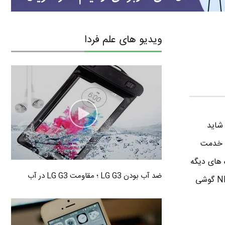
ویدیو های علم فردا
And رو دیده باشید . شاید
لاصه بگم خدمت
فایل ها تون رو از طریق NFC برای دستگاه های دیگه
ضد آب بودن LG G3 ؛ مقاومت LG G3 در آب
ارسال کنید . در ادامه روش استفاده از برنامه اندروید بیم رو خدمت تون توضیح میدم . اگر تا حالا با NFC گوشی