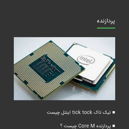
پردازنده
■ تیک تاک tick tock اینتل چیست
■ پردازنده Core M چیست ؟