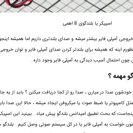
اسپیکر یا بلندگوی 8 اهمی
روجی آمپلی فایر بیشتر میشه و صدای بلندتری داریم اما همیشه این
ورم اینه که همیشه برای بلندتر کردن صدای آمپلی فایر و توان خروجی 
ن چون احتمال آسیب دیدگی به آمپلی فایر وجود داره .
و مهمه ؟
ز خودشون صدا در میارن ، صدا رو از کجا دریافت میکنن ؟ باید از یه جا
مثل کامپیوتر یا ضبط صوت یا میکروفن ایجاد میشه ، حالا این صدا بای
 اینجاست که بحث تطبیق امپدانس بلندگو پیش میاد . ببینید این اسپیکر 
ون خواست به آمپلی فایر یا در کل سیستم صوتی وصل کنیم . بلندگو ها 