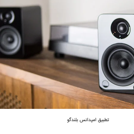
تطبیق امپدانس بلندگو