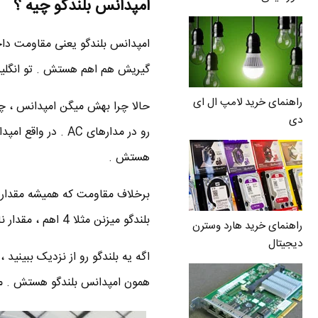
امپدانس بلندگو چیه ؟
گیریش هم اهم هستش . تو انگلی
راهنمای خرید لامپ ال ای
دی
هستش .
برخلاف مقاومت که همیشه مقداری ث
بلندگو میزنن مثلا 4 اهم ، مقدار نامی هستش که معمولا مقدار متوسط امپدانس رو مینویسن !
راهنمای خرید هارد وسترن
دیجیتال
اگه یه بلندگو رو از نزدیک ببینی
همون امپدانس بلندگو هستش . مثلا تو شکل زیر ، بلندگو 8 اه