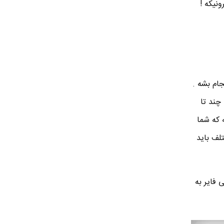
نیکه !
س انجام بشه .
 8 اهم هستش . خب ، چند تا
 که شما
تلف باید
انس با آمپلی فایر به