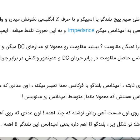
امپدانس بلندگو یعنی مقاومت داخلی سیم پیچ بلندگو یا اسپیکر و با حرف Z انگلیسی
سی به امپدانس میگن
Impedance
و به این صورت تلفظ میشه : ایمپی
حالا چرا بهش میگن امپدانس ، چرا نمیگن مقاومت ؟ ببی
ابته ، امپدانس بلندگو با فرکانس صدا تغییر میکنه ، اون عددی که می
د ، روی اون قسمت آهن رباش نوشته که چند اهمه ! اون عددی که روی آه
م داره یعنی امپدانس این بلندگو 8 اهمه .