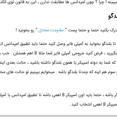
بینه ! چرا ؟ چون امپدانس ها مطابقت ندارن ، این یه قانون توی الکترو
دگو
درک بکنید حتما و حتما پست ”
مقاومت معادل
” رو بخونید !
بالاتر گفتم که چه یه دونه چه 10 تا بلندگو بخواید به آمپلی فایر وصل کنید حتما باید تطبیق امپدان
بلندگو ها رو مثل مقاومت در نظر بگیرید ، فرض کنید خروجی آمپلی فایر شما مثلا
ه شما یه دونه اسپیکر یا همون بلندگو داشته باشید ، حالت بعدی اینه
 سوم هم اینه که چندتا بلندگو باشه . میخوایم ببینیم تو حالت های مخ
■ حالت اول : خب وقتی یه اسپیکر باشه ، حتما باید اون اسپیکر 8 اهمی باشه تا تطبیق امپد
اب کنید .