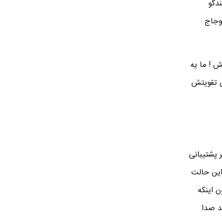
دگو
اعوجاج
ش ! ما یه
ن تقویتش
 پشتیبانی
شتیبانی میکنه ، تو این حالت
 بدون اینکه
 فایر وصل کنید صدا