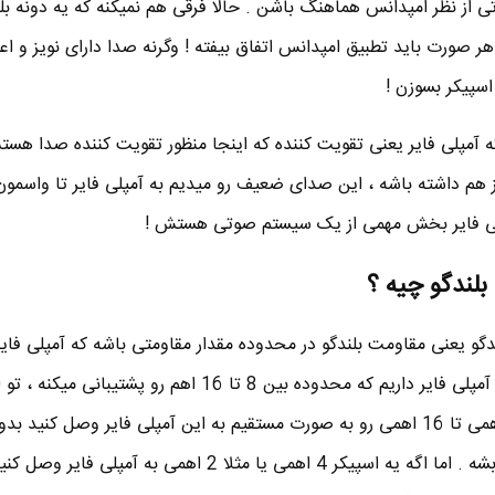
 از نظر امپدانس هماهنگ باشن . حالا فرقی هم نمیکنه که یه دونه بلن
ل کنید یا 10 تا ، در هر صورت باید تطبیق امپدانس اتفاق بیفته ! وگرنه صدا دارای نویز و 
اسپیکر بسوزن !
که آمپلی فایر یعنی تقویت کننده که اینجا منظور تقویت کننده صدا هست
 هم داشته باشه ، این صدای ضعیف رو میدیم به آمپلی فایر تا واسمو
مپلی فایر بخش مهمی از یک سیستم صوتی هستش !
بلندگو چیه ؟
دگو یعنی مقاومت بلندگو در محدوده مقدار مقاومتی باشه که آمپلی فایر
میکنه . بذارید مثال بزنم ، مثلا یه آمپلی فایر داریم که محدوده بین 8 تا 16 اهم رو پ
شما میتونید اسپیکر یا بلندگو 8 اهمی تا 16 اهمی رو به صورت مستقیم به این آمپلی فایر وصل کنید
نگران چیزی باشید یا صدا خراب بشه . اما اگه یه اسپیکر 4 اهمی یا مثلا 2 اهمی به آمپلی