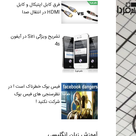
فرق کابل اپتیکال و کابل
HDMI در انتقال صدا
تشریح ویژگی Siri در آیفون
4s
فیس بوک خطرناک است ! در
نظرسنجی های فیس بوک
شرکت نکنید !
آموزش زبان انگلیسی