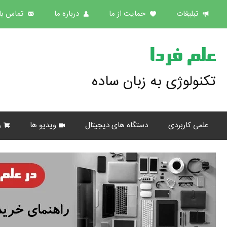
تبلیغات
حمایت از ما
درباره ما
تماس با 
علم فردا
تکنولوژی به زبان ساده
علمی کاربردی
دستگاه های دیجیتال
ویدیو ها
ر