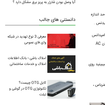
آیا وصل بودن شارژر به پریز برق مشکل دارد ؟
 نشونش میدن و واحد اندازه
دانستنی های جالب
دِنس .
نید مقاومت رو معمولا تو مدارهای DC میگن و امپدانس
معرفی 3 نوع تهدید در شبکه
وای فای عمومی
رو در مدارهای AC . در واقع امپدانس حاصل مقاومت در برابر جریان DC و همینطور واکنش در برابر جریان AC
املاک باشی ؛ بانک اطلاعات
بینید روی
املاک و خدمات ساختمانی
کابل OTG چیست؟
نرباس ،
تکنولوژی OTG در گوشی و
تبلت