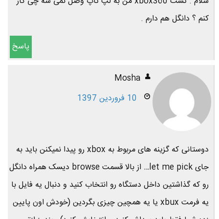
سلام . تست xbox360 من به لپ تاپ وصل نمی شه چی کار
کنم ؟ دانگل هم دارم .
پاسخ
Mosha
10 فروردین 1397
دوستانی که گزینه های مربوط به xbox رو پیدا نمیکنن باید به
جای let me pick… از بالا قسمت browse دیسک همراه دانگل
رو که گذاشتین داخل دستگاه رو انتخاب کنید و دنبال یه فایل با
یه فرمت xbux یا یه همچین چیزی بگردین (خودش اون پایین