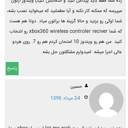
زده شما فقط باید پیداش کنید و انتخابش کنید) ویندوز ازتون
میپرسه که ممکنه کار نکنه و آیا مطمئنید که میخواید نصب بشه،
شما اوکی رو بزنید و حالا گزینه ها براتون میاد. دوتا هم هست
که شما xbox360 wireless controler reciver رو انتخاب
کنید. من هم رو ویندوز 10 امتحان کردم هم رو 7. روی هردو
عالی اجرا میشه. امیدوارم مشکلتون حل بشه.
پاسخ
حسین
24 مرداد 1396