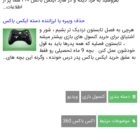
بفروشید به فرد دیگه و در هارد ایکس باکس ۳۶۰ شما پر از
اطلاعات…
حذف ویبره یا لرزاننده دسته ایکس باکس
هرچی به فصل تابستون نزدیک تر بشیم ، شور و
اشتیاق برای خرید کنسول های بازی بیشتر میشه
، تابستون فصلیه که همه پدرها باید به قول
خودشون عمل کنن . بچه 9 ماه تحصیلی رو فقط
به عشق خرید ایکس باکس پدر درس خونده ، وگرنه این بچه های…
دسته بندی
کنسول بازی
ویدیو
موضوعات مرتبط
اکس باکس 360