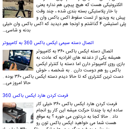
الکترونیکی هست که هیچ پیچی هم نداره یعنی
با خار پلاستیکی بسته بندی شده ، چند وقت
پیش یه ویدیو از تست سقوط اکس باکس وان و
پلی استیشن ۴ گذاشتم و اونجا هم دیدید که اکس باکس وان خیلی
بدنه و شاسی…
اتصال دسته سیمی ایکس باکس 360 به کامپیوتر
اتصال دسته ایکس باکس ۳۶۰ به کامپیوتر
همیشه یکی از دغدغه های افرادیه که عادت به
بازی روی کامپیوتر دارن اما دسته یا کنترلر ایکس
باکس رو هم دوست دارن . به شخصه ، خوش
دست ترین کنترلری که تا حالا دیدم دسته ایکس باکس ۳۶۰ بوده .
حالا امروز می…
فرمت کردن هارد ایکس باکس 360
فرمت کردن هارد ایکس باکس ۳۶۰ خیلی کار
ساده ایه با چندتا حرکت میشه این کار رو انجام
داد . حالا کجا به دردتون می خوره ؟ یه موقع
هست شما می خواهید ایکس باکس تون رو