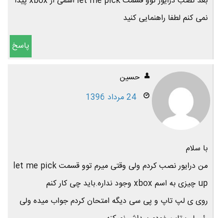
بعد نصب درایور توو قسمت let me pick اسمی از xbox پیدا
نمی کنم لطفا راهنمایی کنید
پاسخ
حسین
24 مرداد 1396
با سلام
من درایور نصب کردم ولی وقتی میرم توو قسمت let me pick
up چیزی به اسم xbox وجود نداره.باید چی کار کنم
روی ی لپ تاپ و پی سی دیگه امتحان کردم جواب میده ولی