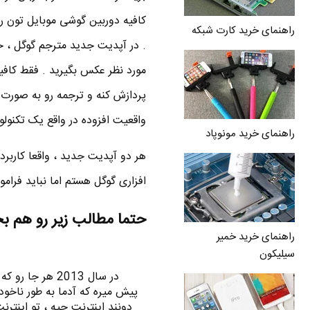
کافیه دوربین گوشی موبایل تون رو 
راهنمای خرید کارت شبکه
مورد نظر عکس بگیرید . فقط کافیه
پردازش کنه و ترجمه رو به صورت 
واقعیت افزوده در واقع یک تکنولو
راهنمای خرید مونوپاد
هر دو آپدیت جدید ، واقعا کاربرد
افزاری گوگل هستم اما نباید فرام
حتما مطالب زیر رو هم ب
راهنمای خرید خمیر
سیلیکون
در سال 2013 هر 
پیش میره که آدما به طور ناخود
دونند اینترنت چیه ، تو اینت