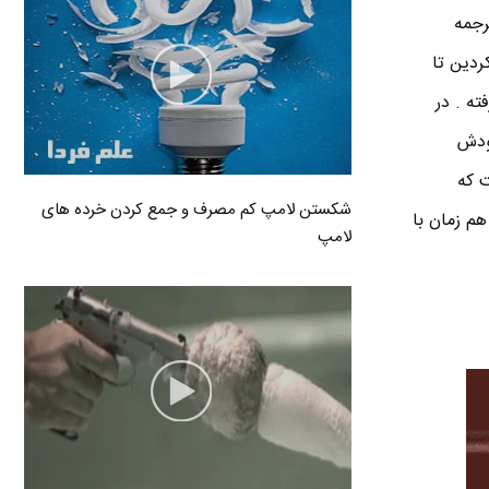
رجمه
ردین تا
ته . در
ودش
ت که
شکستن لامپ کم مصرف و جمع کردن خرده های
م زمان با
لامپ