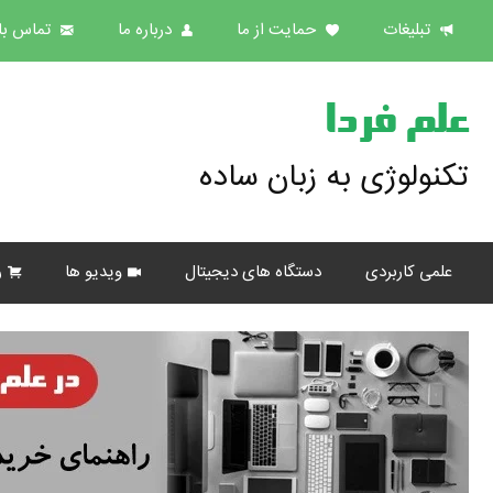
تبلیغات
حمایت از ما
درباره ما
تماس با 
علم فردا
تکنولوژی به زبان ساده
علمی کاربردی
دستگاه های دیجیتال
ویدیو ها
ر