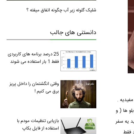
شلیک گلوله زیر آب چگونه اتفاق میفته ؟
دانستنی های جالب
25 درصد برنامه های کاربردی
فقط 1 بار استفاده می شوند
وقتی انگشتمان را داخل پریز
برق می کنیم !
 کاربردی و مفیدیه .
تابلو ها ( و
بازیابی تنظیمات مودم با
ید یه سفر
استفاده از فایل بکاپ
د فقط