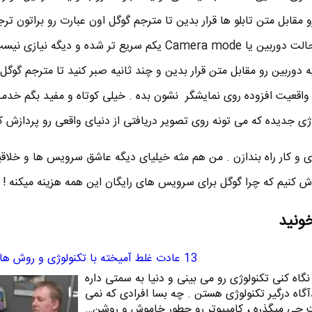
مقابل متن تابلو ها قرار بدین تا مترجم گوگل اون عبارت رو براتون ترج
. در آپدیت جدید مترجم گوگل ، حالت دوربین یا Camera mode یکم سریع تر شده و دیگه
 دوربین رو مقابل متن قرار بدین و چند ثانیه صبر کنید تا مترجم گوگل
واقعیت افزوده روی نمایشگر نشون بده . خیلی کوتاه و مفید بگم خدم
ژی جدیده که می تونه روی تصویر دریافتی از دنیای واقعی رو پردازش کن
ی و کار راه بندازن . من هم مثه خیلیای دیگه عاشق سرویس ها و خلاقی
وش کنیم که چرا گوگل برای سرویس های رایگان این همه هزینه میکنه !
خونید
13 عادت غلط آمیخته با تکنولوژی و روش های ترک آنها
جا رو که نگاه کنی تکنولوژی رو می بینی و دنیا به سمتی داره
آگاه درگیر تکنولوژی هستن . چه بسا افرادی که نمی
رنت چی میگذره ، کامپیوتر رو چطور خاموش و روشن…