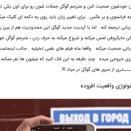
ون خودشون صحبت کنن و مترجم گوگل جملات شون رو برای اون یکی ت
به فرانسوی و بر عکس . برای تغییر زبان باید روی یه دکمه ای کلیک میک
زبانی ترجمه کنه . اما با آپدیت جدید گوگل این محدودیت هم از بین رف
یکن مایکروفن لمس میکنه و شروع میکنه به حرف زدن ، مترجم گوگل خ
زبانی صحبت میکنه . واقعا مثه فیلم های علمی تخیلیه . جالب اینجاس
ی خروجی میده . چند دقیقه به این فک کنید که میلیون ها نفر ممکنه ه
ـــدری از سرور های گوگل در میاد !!!
نولوژی واقعیت افزوده