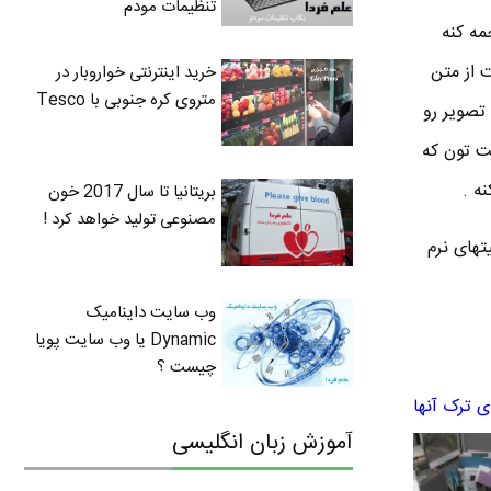
تنظیمات مودم
مه کنه
 نیازی نیست از متن
خرید اینترنتی خواروبار در
متروی کره جنوبی با Tesco
 تصویر رو
ت تون که
ه .
بریتانیا تا سال 2017 خون
مصنوعی تولید خواهد کرد !
تهای نرم
وب سایت داینامیک
Dynamic یا وب سایت پویا
چیست ؟
آموزش زبان انگلیسی