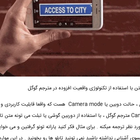
ن با استفاده از تکنولوژی واقعیت افزوده در مترجم گوگل
یه ویژگی جالب دیگه مترجم گوگل ، حالت دوبین یا Camera mode هست که واقعا قابلیت
در حالت دوربین یا Camera mode مترجم گوگل ، با استفاده از دوربین گوشی یا تبلت می تونه متن 
ورد نظر ترجمه میکنه . برای مثال فکر کنید یارانه تونو گرفتین و می خوا
انسوی آشنایی نداشته باشید نمی تونید تابلو ها رو بخونید . در این موار