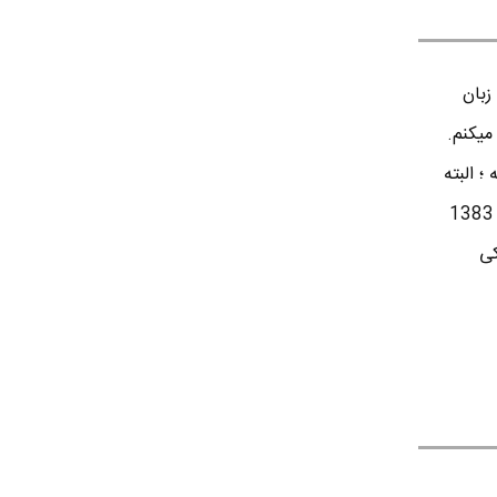
زبان
میکنم.
؛ البته
کمی هم برنامه نویسی اندروید بلدم. تقریبا از سال 1383
کی