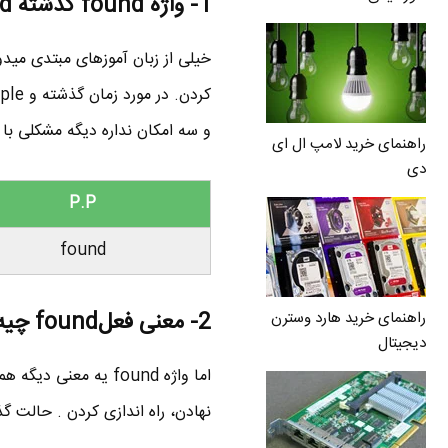
1- واژه found گذشته find
و سه امکان نداره دیگه مشکلی با
راهنمای خرید لامپ ال ای
دی
P.P
found
2- معنی فعلfound چیه؟
راهنمای خرید هارد وسترن
دیجیتال
نهادن، راه اندازی کردن . حالت گذشته و P.P. واژه found میشه founded 