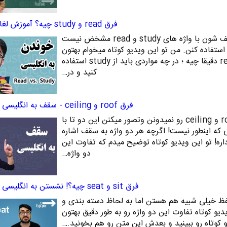
فرق read و study چیه؟ آموزش لغات انگلیسی
خیلی از زبان آموزهای مبتدی تکلیف شون با واژه های study و read مشخض نیست
استفاده کنن. من تو این ویدیو کوتاه میخوام بهتون
توضیح بدم که فرق study با read دقیقا چیه ؛ در چه مواردی باید از study استفاده
کنید و در…
فرق roof و ceiling - سقف به انگلیسی چی میشه؟
خیلی از کاربرای مبتدی فرق roof و ceiling رو نمیدونن وتصور میکنن این دو تا با
که اینطور نیست! اگرچه هر دو واژه به سقف اشاره
اره! تو این ویدیو کوتاه توضیح میدم که تفاوت این
دو واژه…
فرق sit و seat چیه؟! نشستن به انگلیسی چی میشه؟
seat به لحاظ تلفظ خیلی شبیه هم هستن اما به لحاظ دسته بندی و
دیو کوتاه تفاوت این دو واژه رو به طور دقیق بهتون
و کوتاه رو ببینید و بعدش این متن رو هم بخونید.…