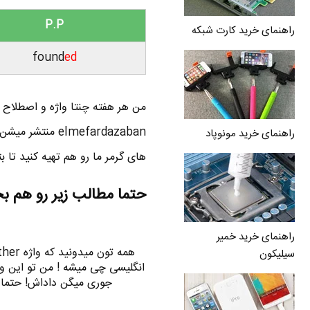
P.P
راهنمای خرید کارت شبکه
found
ed
من هر هفته چنتا واژه و اصطلاح ان
elmefardazaban 
راهنمای خرید مونوپاد
های گرمر ما رو هم تهیه کنید تا بت
حتما مطالب زیر رو هم ب
راهنمای خرید خمیر
سیلیکون
انگلیسی چی میشه ! من تو این وید
جوری میگن داداش! حتما حت