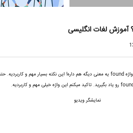
خیلی از زبان آموز ها نمیدونن که واژه found یه معنی دیگه هم داره! این نکته بسیار مهم و کاربردی
نمایشگر ویدیو