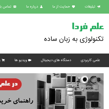
تبلیغات
حمایت از ما
درباره ما
تماس با 
علم فردا
تکنولوژی به زبان ساده
علمی کاربردی
دستگاه های دیجیتال
ویدیو ها
ر