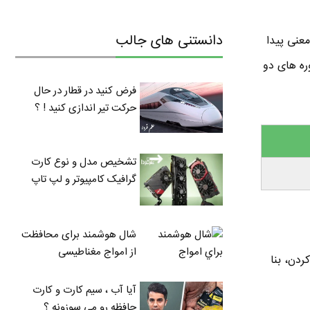
دانستنی های جالب
و Past Participle فعل find هستش به معنی پیدا
دیدن دوره های دو
فرض کنید در قطار در حال
حرکت تیر اندازی کنید ! ؟
تشخیص مدل و نوع کارت
گرافیک کامپیوتر و لپ تاپ
شال هوشمند برای محافظت
از امواج مغناطیسی
ه معنی establish یعنی تاسیس کردن، بنا
آیا آب ، سیم کارت و کارت
حافظه رو می سوزونه ؟