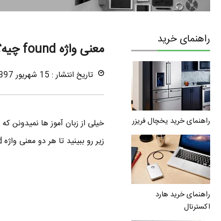
راهنمای خرید
معنی واژه found چیه؟ آموزش لغات انگلیسی
تاریخ انتشار : 15 شهریور 1397
راهنمای خرید یخچال فریزر
زیر رو ببینید تا هر دو معنی واژه found رو یاد بگیرید. تاکید میکنم این واژه خیلی مهم و کاربردیه.
راهنمای خرید هارد
اکسترنال