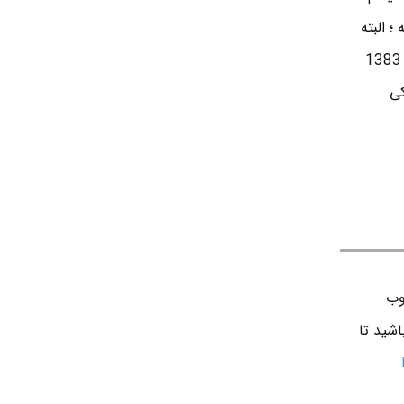
؛ البته
کمی هم برنامه نویسی اندروید بلدم. تقریبا از سال 1383
کی
وب
اشید تا