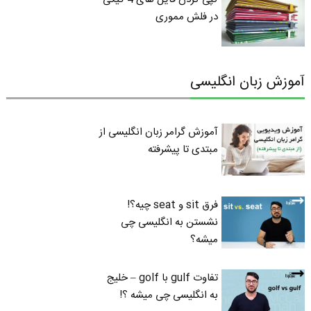
در فلش مموری
آموزش زبان انگلیسی
آموزش گرامر زبان انگلیسی از
مبتدی تا پیشرفته
فرق sit و seat چیه؟!
نشستن به انگلیسی چی
میشه؟
تفاوت gulf با golf – خلیج
به انگلیسی چی میشه ؟!