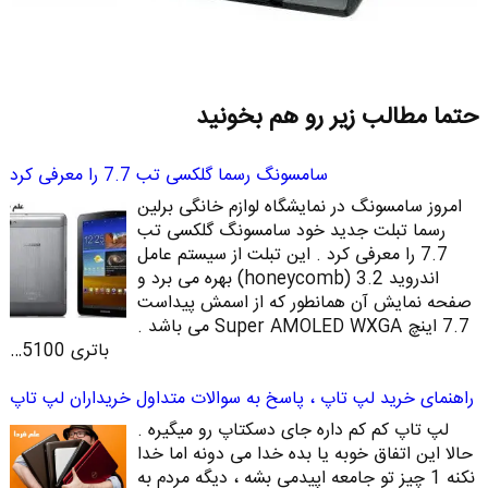
حتما مطالب زیر رو هم بخونید
سامسونگ رسما گلکسی تب 7.7 را معرفی کرد
امروز سامسونگ در نمایشگاه لوازم خانگی برلین
رسما تبلت جدید خود سامسونگ گلکسی تب
7.7 را معرفی کرد . این تبلت از سیستم عامل
اندروید 3.2 (honeycomb) بهره می برد و
صفحه نمایش آن همانطور که از اسمش پیداست
7.7 اینچ Super AMOLED WXGA می باشد .
باتری 5100…
راهنمای خرید لپ تاپ ، پاسخ به سوالات متداول خریداران لپ تاپ
لپ تاپ کم کم داره جای دسکتاپ رو میگیره .
حالا این اتفاق خوبه یا بده خدا می دونه اما خدا
نکنه 1 چیز تو جامعه اپیدمی بشه ، دیگه مردم به