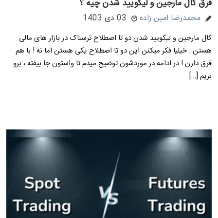
فرق کال مارجین و لیکویید شدن چیه ؟
محمدرضا امین زاده
03 دی 1403
کال مارجین و لیکویید شدن دو تا اصطلاح ترسناک در بازار های مالی
هستن . خیلیا فکر میکنن این دو تا اصطلاح یکی هستن اما نه ! با هم
فرق دارن ! در ادامه در موردشون توضیح میدم تا واستون جا بیفته ، برو
بریم […]