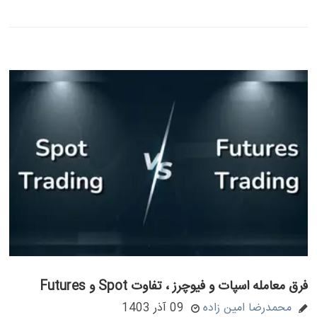
فرق معامله اسپات و فیوچرز ، تفاوت Spot و Futures
محمدرضا امین زاده
09 آذر 1403