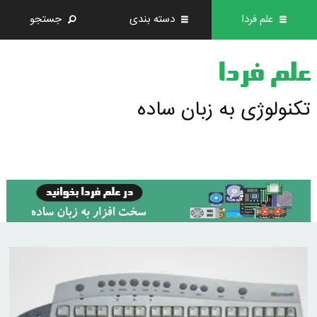
علم فردا
دسته بندی
جستجو
علم فردا
تکنولوژی به زبان ساده