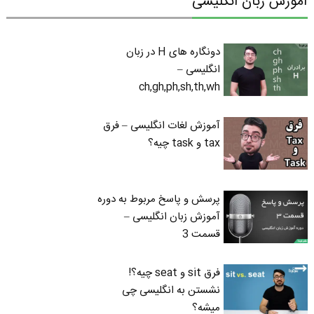
آموزش زبان انگلیسی
دونگاره های H در زبان
انگلیسی –
ch,gh,ph,sh,th,wh
آموزش لغات انگلیسی – فرق
tax و task چیه؟
پرسش و پاسخ مربوط به دوره
آموزش زبان انگلیسی –
قسمت 3
فرق sit و seat چیه؟!
نشستن به انگلیسی چی
میشه؟