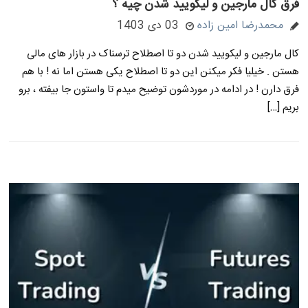
فرق کال مارجین و لیکویید شدن چیه ؟
محمدرضا امین زاده
03 دی 1403
کال مارجین و لیکویید شدن دو تا اصطلاح ترسناک در بازار های مالی
هستن . خیلیا فکر میکنن این دو تا اصطلاح یکی هستن اما نه ! با هم
فرق دارن ! در ادامه در موردشون توضیح میدم تا واستون جا بیفته ، برو
بریم […]