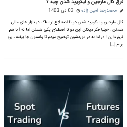
فرق کال مارجین و لیکویید شدن چیه ؟
محمدرضا امین زاده
03 دی 1403
کال مارجین و لیکویید شدن دو تا اصطلاح ترسناک در بازار های مالی
هستن . خیلیا فکر میکنن این دو تا اصطلاح یکی هستن اما نه ! با هم
فرق دارن ! در ادامه در موردشون توضیح میدم تا واستون جا بیفته ، برو
بریم […]