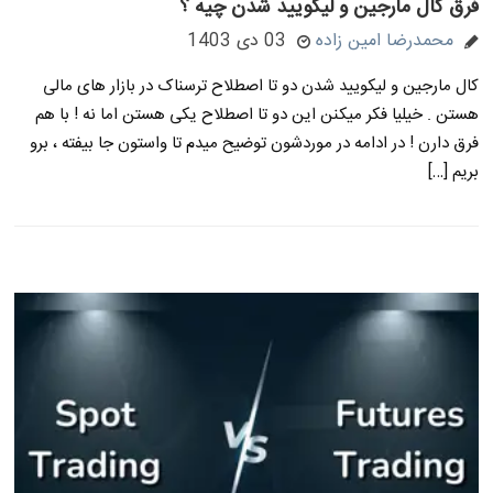
فرق کال مارجین و لیکویید شدن چیه ؟
محمدرضا امین زاده
03 دی 1403
کال مارجین و لیکویید شدن دو تا اصطلاح ترسناک در بازار های مالی
هستن . خیلیا فکر میکنن این دو تا اصطلاح یکی هستن اما نه ! با هم
فرق دارن ! در ادامه در موردشون توضیح میدم تا واستون جا بیفته ، برو
بریم […]