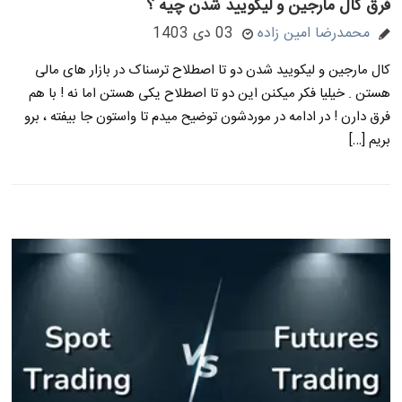
فرق کال مارجین و لیکویید شدن چیه ؟
محمدرضا امین زاده
03 دی 1403
کال مارجین و لیکویید شدن دو تا اصطلاح ترسناک در بازار های مالی
هستن . خیلیا فکر میکنن این دو تا اصطلاح یکی هستن اما نه ! با هم
فرق دارن ! در ادامه در موردشون توضیح میدم تا واستون جا بیفته ، برو
بریم […]