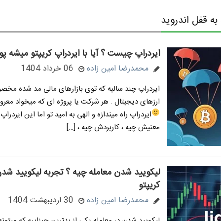
ه قفل اندروید
ایردراپ چیست ؟ آیا با ایردراپ کریپتو میشه پو
محمدرضا امین زاده
06 خرداد 1404
ایردراپ چند سالیه که توی بازارهای مالی مد شده مخصوص
ارزهای دیجیتال . هر شرکت یا پروژه ای که میخواد معرو
ایردراپ راه میندازه و الهی به امید تو
اما این ایردراپ 
معنیش چیه ، کاربردش چیه ، […]
لیکویید شدن معامله چیه ؟ تجربه لیکویید شدن
کریپتو
محمدرضا امین زاده
30 اردیبهشت 1404
لیکویید شدن در معامله یکی از بدترین چیزاییه که میتون