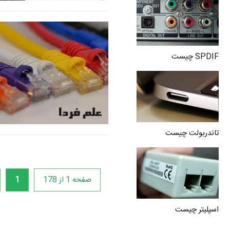
SPDIF چیست
تاندربولت چیست
صفحه 1 از 178
1
اسپلیتر چیست