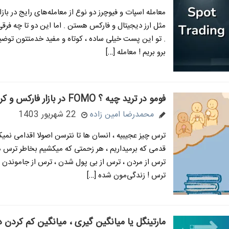
معامله اسپات و فیوچرز دو نوع از معامله‌های رایج در باز
مثل ارز دیجیتال و فارکس هستن . اما این دو تا چه فرقی
. تو این پست خیلی ساده ، کوتاه و مفید خدمتتون توضی
برو بریم ! معامله […]
فومو در ترید چیه ؟ FOMO در بازار فارکس و کریپتو
محمدرضا امین زاده
22 شهریور 1403
ترس چیز عجیبیه ، انسان ها تا نترسن اصولا اقدامی نمیک
قدمی که برمیداریم ، هر زحمتی که میکشیم بخاطر ترس 
ترس از مردن ، ترس از بی پول شدن ، ترس از جاموندن
ترس ! زندگی‌مون شده […]
مارتینگل یا میانگین گیری ، میانگین کم کردن در