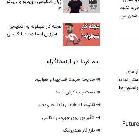
زبان انگلیسی ؛ ویدیو یا ویدئو
ربه نکنید
؟!
ید شدن
من
عجله کار شیطونه به انگلیسی
– آموزش اصطلاحات انگلیسی
علم فردا در اینستاگرام
ار های
مقایسه سرعت فضاپیما و هواپیما
ستن اما نه
 واستون جا
تست چپ کردن تسلا
تفاوت watch , look at و see
تاثیر نور روی چهره در عکاسی
طرز کار هیدرولیک