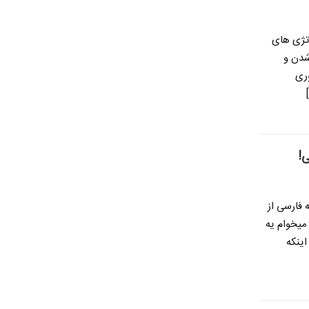
اتژی های
 شدن و
وری
!
فارسی از
میخوام یه
اینکه