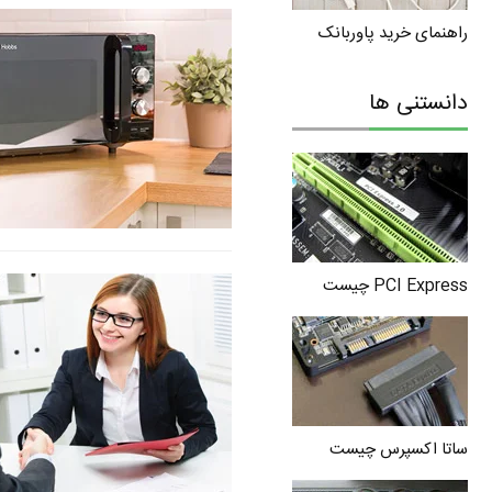
راهنمای خرید پاوربانک
دانستنی ها
PCI Express چیست
ساتا اکسپرس چیست