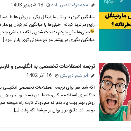
محمدرضا امین زاده
18 شهریور 1403
میانگین گیری با روش مارتینگل یکی از روش ها یا استر
رایج در ترید کردنه . خیلی‌ها با میانگین کم کردن پولدار
خیلی‌ها مثل خودم بدبخت شدن
. اگه بلد باشی چج
میانگین بگیری در بیشتر مواقع میتونی توی بازار سود […]
ترجمه اصطلاحات تخصصی به انگلیسی و فارسی
ابراهیم درویش
16 آذر 1402
اگه شما هم برای ترجمه اصطلاحات تخصصی انگلیسی به 
دیکشنری استفاده میکنی، حتما این پست رو ببین چون 
روش بهتر بهت یاد بدم که هم زودتر کارت راه میوفته هم 
ترجمه ات دقیق تر و روان تر میشه! اگه وقت […]