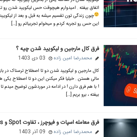
اتفاق بیفته . امیدوارم هیچوقت حس لیکویید شدن رو تج
چون زندگی تون تقسیم میشه به قبل و بعد از لیکوی
این حس رو تجربه کردم و میخوام تجربیاتم رو […]
فرق کال مارجین و لیکویید شدن چیه ؟
محمدرضا امین زاده
03 دی 1403
کال مارجین و لیکویید شدن دو تا اصطلاح ترسناک در باز
مالی هستن . خیلیا فکر میکنن این دو تا اصطلاح یکی ه
! با هم فرق دارن ! در ادامه در موردشون توضیح میدم تا
بیفته ، برو بریم […]
فرق معامله اسپات و فیوچرز ، تفاوت Spot و Futures
محمدرضا امین زاده
09 آذر 1403