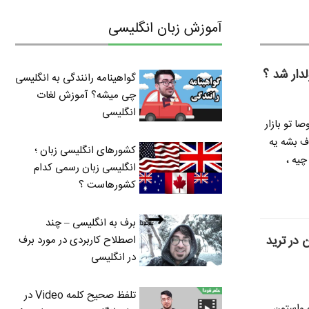
آموزش زبان انگلیسی
لدار شد ؟
گواهینامه رانندگی به انگلیسی
چی میشه؟ آموزش لغات
انگلیسی
ا تو بازار
ف بشه یه
کشورهای انگلیسی زبان ؛
چیه ،
انگلیسی زبان رسمی کدام
کشورهاست ؟
برف به انگلیسی – چند
 در ترید
اصطلاح کاربردی در مورد برف
در انگلیسی
تلفظ صحیح کلمه Video در
ه واستون