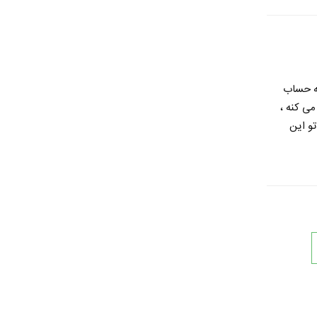
به حساب
می کنه ،
و این