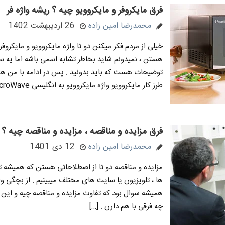
فرق مایکروفر و مایکروویو چیه ؟ ریشه واژه فر
محمدرضا امین زاده
26 اردیبهشت 1402
خیلی از مردم فکر میکنن دو تا واژه مایکروویو و مایکروفر
هستن ، نمیدونم شاید بخاطر تشابه اسمی باشه اما یه 
توضیحات هست که باید بدونید . پس در ادامه با من همر
طرز کار مایکروویو واژه مایکروویو به انگلیسی MicroWave […]
فرق مزایده و مناقصه ، مزایده و مناقصه چیه ؟
محمدرضا امین زاده
12 دی 1401
مزایده و مناقصه دو تا از اصطلاحاتی هستن که همیشه ت
ها ، تلویزیون یا سایت های مختلف میبینیم . از بچگی و
همیشه سوال بود که تفاوت مزایده و مناقصه چیه و این دو
چه فرقی با هم دارن . […]