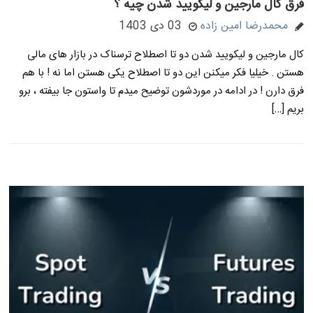
فرق کال مارجین و لیکویید شدن چیه ؟
محمدرضا امین زاده
03 دی 1403
کال مارجین و لیکویید شدن دو تا اصطلاح ترسناک در بازار های مالی
هستن . خیلیا فکر میکنن این دو تا اصطلاح یکی هستن اما نه ! با هم
فرق دارن ! در ادامه در موردشون توضیح میدم تا واستون جا بیفته ، برو
بریم […]