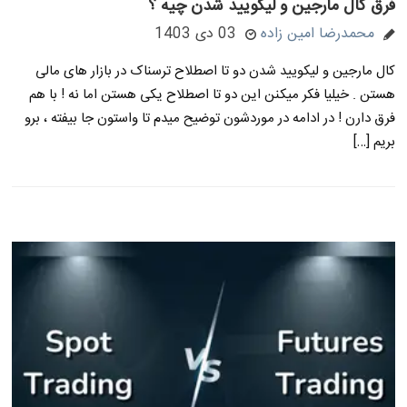
فرق کال مارجین و لیکویید شدن چیه ؟
محمدرضا امین زاده
03 دی 1403
کال مارجین و لیکویید شدن دو تا اصطلاح ترسناک در بازار های مالی
هستن . خیلیا فکر میکنن این دو تا اصطلاح یکی هستن اما نه ! با هم
فرق دارن ! در ادامه در موردشون توضیح میدم تا واستون جا بیفته ، برو
بریم […]