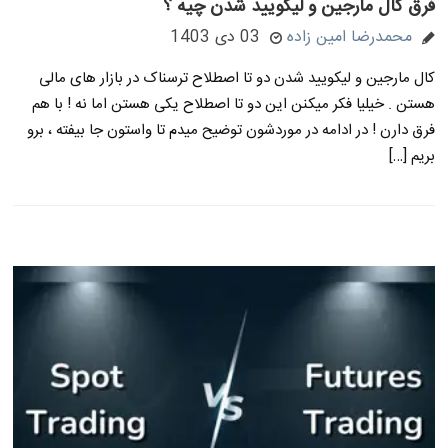
فرق کال مارجین و لیکویید شدن چیه ؟
محمدرضا امین زاده
03 دی 1403
کال مارجین و لیکویید شدن دو تا اصطلاح ترسناک در بازار های مالی
هستن . خیلیا فکر میکنن این دو تا اصطلاح یکی هستن اما نه ! با هم
فرق دارن ! در ادامه در موردشون توضیح میدم تا واستون جا بیفته ، برو
بریم […]