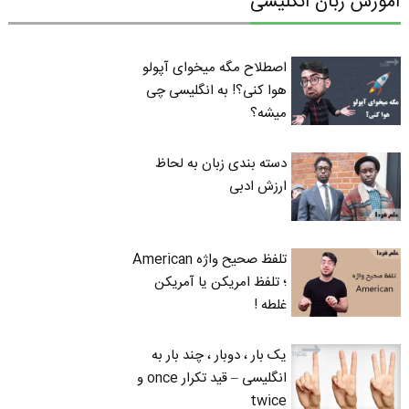
آموزش زبان انگلیسی
اصطلاح مگه میخوای آپولو
هوا کنی؟! به انگلیسی چی
میشه؟
دسته بندی زبان به لحاظ
ارزش ادبی
تلفظ صحیح واژه American
؛ تلفظ امریکن یا آمریکن
غلطه !
یک بار ، دوبار ، چند بار به
انگلیسی – قید تکرار once و
twice