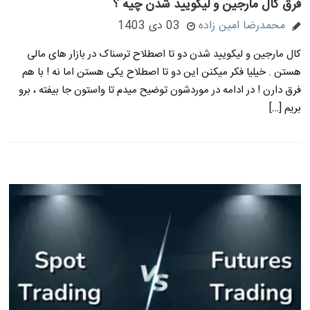
فرق کال مارجین و لیکویید شدن چیه ؟
محمدرضا امین زاده
03 دی 1403
کال مارجین و لیکویید شدن دو تا اصطلاح ترسناک در بازار های مالی
هستن . خیلیا فکر میکنن این دو تا اصطلاح یکی هستن اما نه ! با هم
فرق دارن ! در ادامه در موردشون توضیح میدم تا واستون جا بیفته ، برو
بریم […]