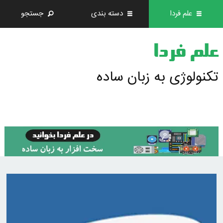
علم فردا
دسته بندی
جستجو
علم فردا
تکنولوژی به زبان ساده