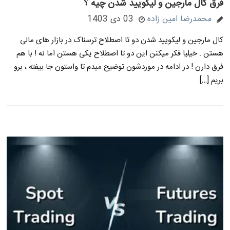
فرق کال مارجین و لیکویید شدن چیه ؟
محمدرضا امین زاده
03 دی 1403
کال مارجین و لیکویید شدن دو تا اصطلاح ترسناک در بازار های مالی
هستن . خیلیا فکر میکنن این دو تا اصطلاح یکی هستن اما نه ! با هم
فرق دارن ! در ادامه در موردشون توضیح میدم تا واستون جا بیفته ، برو
بریم […]