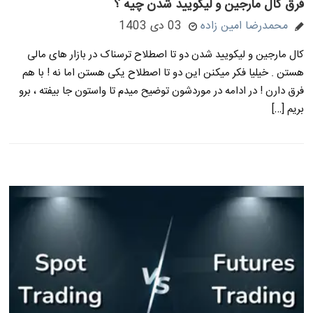
فرق کال مارجین و لیکویید شدن چیه ؟
محمدرضا امین زاده
03 دی 1403
کال مارجین و لیکویید شدن دو تا اصطلاح ترسناک در بازار های مالی
هستن . خیلیا فکر میکنن این دو تا اصطلاح یکی هستن اما نه ! با هم
فرق دارن ! در ادامه در موردشون توضیح میدم تا واستون جا بیفته ، برو
بریم […]