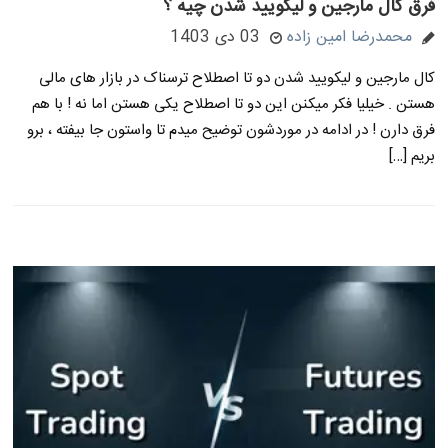
فرق کال مارجین و لیکویید شدن چیه ؟
محمدرضا امین زاده
03 دی 1403
کال مارجین و لیکویید شدن دو تا اصطلاح ترسناک در بازار های مالی
هستن . خیلیا فکر میکنن این دو تا اصطلاح یکی هستن اما نه ! با هم
فرق دارن ! در ادامه در موردشون توضیح میدم تا واستون جا بیفته ، برو
بریم […]