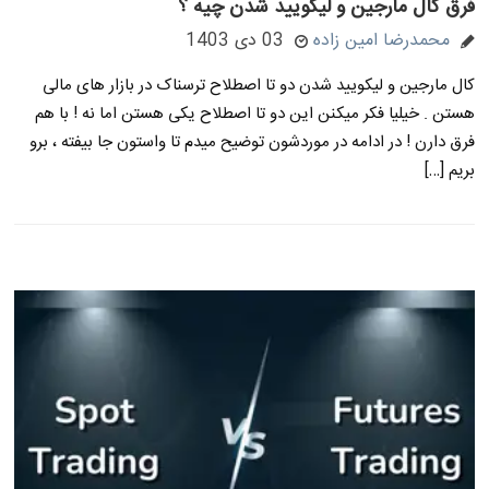
فرق کال مارجین و لیکویید شدن چیه ؟
محمدرضا امین زاده
03 دی 1403
کال مارجین و لیکویید شدن دو تا اصطلاح ترسناک در بازار های مالی
هستن . خیلیا فکر میکنن این دو تا اصطلاح یکی هستن اما نه ! با هم
فرق دارن ! در ادامه در موردشون توضیح میدم تا واستون جا بیفته ، برو
بریم […]