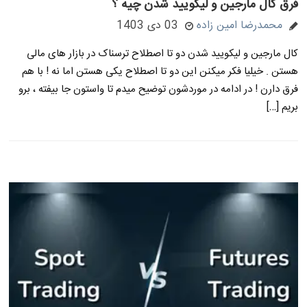
فرق کال مارجین و لیکویید شدن چیه ؟
محمدرضا امین زاده
03 دی 1403
کال مارجین و لیکویید شدن دو تا اصطلاح ترسناک در بازار های مالی
هستن . خیلیا فکر میکنن این دو تا اصطلاح یکی هستن اما نه ! با هم
فرق دارن ! در ادامه در موردشون توضیح میدم تا واستون جا بیفته ، برو
بریم […]