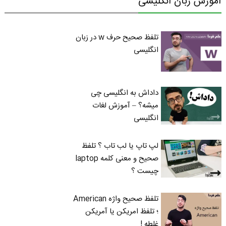
آموزش زبان انگلیسی
تلفظ صحیح حرف w در زبان
انگلیسی
داداش به انگلیسی چی
میشه؟ – آموزش لغات
انگلیسی
لپ تاپ یا لب تاب ؟ تلفظ
صحیح و معنی کلمه laptop
چیست ؟
تلفظ صحیح واژه American
؛ تلفظ امریکن یا آمریکن
غلطه !