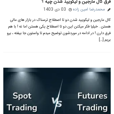
فرق کال مارجین و لیکویید شدن چیه ؟
محمدرضا امین زاده
03 دی 1403
کال مارجین و لیکویید شدن دو تا اصطلاح ترسناک در بازار های مالی
هستن . خیلیا فکر میکنن این دو تا اصطلاح یکی هستن اما نه ! با هم
فرق دارن ! در ادامه در موردشون توضیح میدم تا واستون جا بیفته ، برو
بریم […]